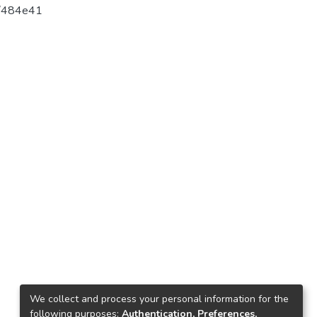
olars.com/484e41
We collect and process your personal information for the
following purposes:
Authentication, Preferences,