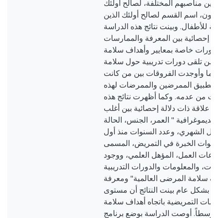
ين مناصبهم المختلفة، لصالح أولئك
ون، اسم القسم لصالح أولئك الذين
 للأطفال. وبينت نتائج هذه الدراسة
لة إحصائية بين المعرفة والممارسات
 لدورات خاصة بمعايير وأهداف سلامة
ن من تلقى دورات تدريبية حول سلامة
كما وأوجدت الفروقات بين من كانت
عت تطبيق الممرضين والممرضات لهذه
ات من عدمه. وكما أظهرت نتائج هذه
 علاقة ذات دلالة إحصائية بين أغلب
الديموغرافية " العمر، الجنس، الحالة
الدخل الشهري، وعدد السنوات منذ أول
نوات الخبرة في التمريض، المسمى
اعات العمل، المؤهل العلمي، ووجود
ات، والمعلومات والدورات التدريبية
اف سلامة المرضى العالمية" ومعرفة
 بشكل عام بينت النتائج أن مستوى
سات التمريضية باتجاه أهداف سلامة
توسطاً. أوصت الدراسة بوضع برنامج