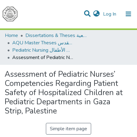
(current)
Log In
Communities & Collections
All of DSpace
Home
Dissertations & Theses الرسائل الجامعية
AQU Master Theses الرسائل الجامعية الخاصة بجامعة القدس
Pediatric Nursing تمريض الأطفال
Assessment of Pediatric Nurses’ Competencies Regarding Patient Safety of Hospitalized Children at Pediatric Departments in Gaza Strip, Palestine
Assessment of Pediatric Nurses’
Competencies Regarding Patient
Safety of Hospitalized Children at
Pediatric Departments in Gaza
Strip, Palestine
Simple item page