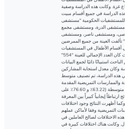
اع غزة. وكانت هذه الدراسة وصفية
 هذه الدراسة في جميع أقسام مبيت
بعة للمستشفيات الحكومية "مستشفى
، ومستشفى الدرة، ومستشفى مجمع
لأقصى، ومستشفى ناصر، ومستشفى
ي." تألفت العينة من جميع الممرضين
في أقسام الأطفال في المستشفيات
المذكورة سابقًا. حيث كان العدد الإجمالي للعينة "554"
باحث استبيانًا ذاتيًا لجمع البيانات
اسة وكان معدل استجابة المشاركين
لدراسة (94.1٪). في هذه الدراسة، تم تصنيف متوسط
رفة والممارسات التمريضية المقدمة
للأطفال على أنها متوسطة (63.22٪ و 76.60٪ على
ئج ارتباطاً إيجابياً كبيراً بين المعرفة
 وكما أظهرت النتائج وجود اختلافات
رسات التمريضية وفقا لأماكن عملهم
ت هذه الاختلافات لصالح العاملين في
ال. وكانت هناك اختلافات كبيرة في