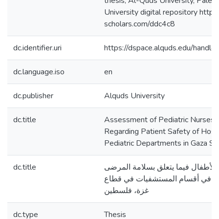
thesis, Al-Quds University, Pales
University digital repository https
scholars.com/ddc4c8
dc.identifier.uri
https://dspace.alquds.edu/hand
dc.language.iso
en
dc.publisher
Alquds University
dc.title
Assessment of Pediatric Nurses’
Regarding Patient Safety of Hospi
Pediatric Departments in Gaza Str
dc.title
الأطفال فيما يتعلق بسلامة المرضى
ين في أقسام المستشفيات في قطاع
غزة، فلسطين
dc.type
Thesis