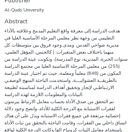
Publisher
Al-Quds University
Abstract
هدفت الدراسة إلى معرفة واقع التعليم المدمج وعلاقته بالأداء
التعليمي من وجهة نظر معلمي المرحلة الأساسية العليا في
مديرية ضواحي القدس. ومدى وجود فروق بين متوسطات كل
منهما باختلاف بعض المتغيرات: ( كالجنس، المؤهل العلمي،
سنوات الخبرة، المديرية، نوع المدرسة)، وتكونت عينة الدراسة من
(255) من معلمي المرحلة الاساسية العليا من مجتمع الدراسة
المكون من (848) معلماً ومعلمة، حيث تم اختيار عينة الدراسة
بالطريقــة العشوائيـــة، واستخدمت الباحثة المنهج الوصفـي
الارتـباطـي لإنجاز وتحقيق أهداف الدراسة لمناسبته لطبيعة
البيانات والمعلومات اللازمة لهذه الدراسة.
تم التحقق من صدق الأداة بحساب معامل الارتباط بيرسون
لفقرات الاستبانة مع الدرجة الكلية للأداة، واتضح وجود دلالة
إحصائية مرتفعة في جميع فقرات الاستبانة ويدل على أن هناك
اتساق داخلي بين الفقرات، وقامت الباحثة بالتحقق من ثبات الأداة
باستخدام معامل الثبات كرونباخ الفا وكانت الدرجة الكلية لواقع