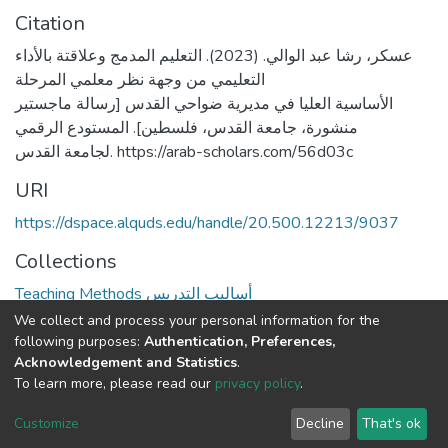
Citation
عسكر، رشا عبد الوالي. (2023). التعليم المدمج وعلاقتة بالأداء
التعليمي من وجهة نظر معلمي المرحلة
الأساسية العليا في مديرية ضواحي القدس [رسالة ماجستير
منشورة، جامعة القدس، فلسطين]. المستودع الرقمي
لجامعة القدس. https://arab-scholars.com/56d03c
URI
https://dspace.alquds.edu/handle/20.500.12213/9037
Collections
Teaching Methods أساليب التدريس
We collect and process your personal information for the
Full item page
following purposes:
Authentication, Preferences,
Acknowledgement and Statistics
.
To learn more, please read our
privacy policy
.
Al-Quds University
copyright © 2002-2026
SKITCE
Cookie
Privacy
End User
Send
Customize
Decline
That's ok
settings
policy
Agreement
Feedback