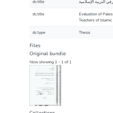
dc.title
 التربية الإسلامية
dc.title
Evaluation of Pales
Teachers of Islamic
dc.type
Thesis
Files
Original bundle
Now showing
1 - 1 of 1
Collections