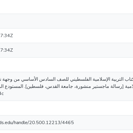
7:34Z
7:34Z
ات فوزي. (2001). تقويم كتاب التربية الإسلامية الفلسطيني للصف السادس الأساسي م
التربية الإسلامية [رسالة ماجستير منشورة، جامعة القدس، فلسطين]. المستود. 
4c
quds.edu/handle/20.500.12213/4465