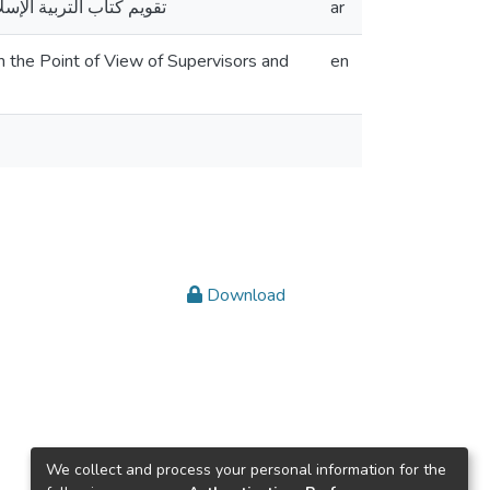
تقويم كتاب التربية ال
ar
m the Point of View of Supervisors and
en
Download
We collect and process your personal information for the