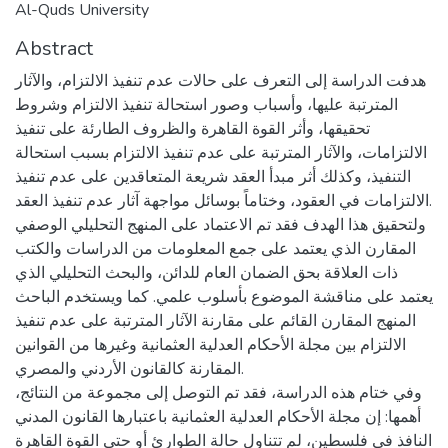
Al-Quds University
Abstract
هدفت الدراسة إلى التعرف على حالات عدم تنفيذ الالتزام، والآثار
المترتبة عليها، وأسباب وصور استحالة تنفيذ الالتزام وشروط
تحقيقها، وأثر القوة القاهرة والظروف الطارئة على تنفيذ
الالتزامات، والآثار المترتبة على عدم تنفيذ الالتزام بسبب استحالة
التنفيذ، وكذلك أثر مبدأ العقد شريعة المتعاقدين على عدم تنفيذ
الالتزامات في العقود، وختاماً بوسائل مواجهة آثار عدم تنفيذ العقد.
ولتحقيق هذا الهدف فقد تم الاعتماد على المنهج التحليلي الوصفي
المقارن الذي يعتمد على جمع المعلومات من الدراسات والكتب
ذات العلاقة بحق الضمان العام للدائن، والبحث التحليلي الذي
يعتمد على مناقشة الموضوع بأسلوب علمي. كما ويستخدم الباحث
المنهج المقارن القائم على مقارنة الآثار المترتبة على عدم تنفيذ
الالتزام بين مجلة الأحكام العدلية العثمانية وغيرها من القوانين
المقارنة كالقانون الأردني والمصري.
وفي ختام هذه الدراسة، فقد تم التوصل إلى مجموعة من النتائج،
أهمها: إن مجلة الأحكام العدلية العثمانية باعتبارها القانون المدني
النافذ في فلسطين، لم تتناول حالة الطوارئ أو حتى القوة القاهرة