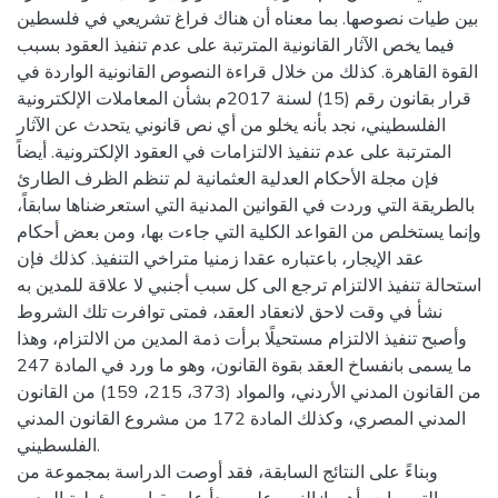
بين طيات نصوصها. بما معناه أن هناك فراغ تشريعي في فلسطين
فيما يخص الآثار القانونية المترتبة على عدم تنفيذ العقود بسبب
القوة القاهرة. كذلك من خلال قراءة النصوص القانونية الواردة في
قرار بقانون رقم (15) لسنة 2017م بشأن المعاملات الإلكترونية
الفلسطيني، نجد بأنه يخلو من أي نص قانوني يتحدث عن الآثار
المترتبة على عدم تنفيذ الالتزامات في العقود الإلكترونية. أيضاً
فإن مجلة الأحكام العدلية العثمانية لم تنظم الظرف الطارئ
بالطريقة التي وردت في القوانين المدنية التي استعرضناها سابقاً،
وإنما يستخلص من القواعد الكلية التي جاءت بها، ومن بعض أحكام
عقد الإيجار، باعتباره عقدا زمنيا متراخي التنفيذ. كذلك فإن
استحالة تنفيذ الالتزام ترجع الى كل سبب أجنبي لا علاقة للمدين به
نشأ في وقت لاحق لانعقاد العقد، فمتى توافرت تلك الشروط
وأصبح تنفيذ الالتزام مستحيلًا برأت ذمة المدين من الالتزام، وهذا
ما يسمى بانفساخ العقد بقوة القانون، وهو ما ورد في المادة 247
من القانون المدني الأردني، والمواد (373، 215، 159) من القانون
المدني المصري، وكذلك المادة 172 من مشروع القانون المدني
الفلسطيني.
وبناءً على النتائج السابقة، فقد أوصت الدراسة بمجموعة من