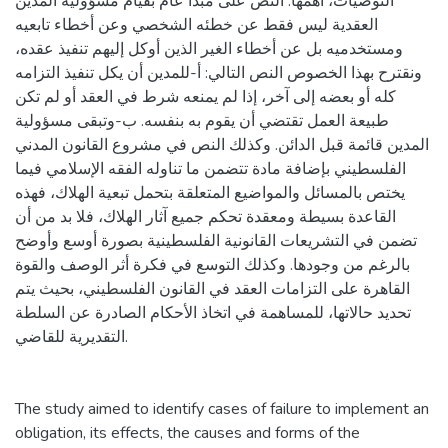
التوصيات، أهمها: النص على مبدأ عام بقيام مسؤولية المدين
العقدية ليس فقط عن خطئه الشخصي وعن أخطاء تابعيه
ومستخدميه بل عن أخطاء الغير الذين أوكل إليهم تنفيذ عقده،
ونقترح بهذا الخصوص النص التالي: أ-للمدين أن يكل تنفيذ التزامه
كله أو بعضه إلى آخر، إذا لم يمنعه شرط في العقد أو لم تكن
طبيعة العمل تقتضي أن يقوم به بنفسه. ب-وتبقى مسؤولية
المدين قائمة قبل الدائن. وكذلك النص في مشروع القانون المدني
الفلسطيني بإضافة مادة تتضمن ما تناوله الفقه الإسلامي فيما
يختص بالمسائل والمواضيع المتعلقة بتحمل تبعية الهلاك، فهذه
القاعدة بسيطة ومعقدة تحكم جميع آثار الهلاك، فلا بد من أن
تضمن في التشريعات القانونية الفلسطينية بصورة أوسع وأوضح
بالرغم من وجودها. وكذلك التوسع في فكرة أثر الوصف والقوة
القاهرة على التزامات العقد في القانون الفلسطيني، بحيث يتم
تحديد حالاتها، للمساهمة في اتخاذ الأحكام الصادرة عن السلطة
التقديرية للقاضي.
The study aimed to identify cases of failure to implement an
obligation, its effects, the causes and forms of the