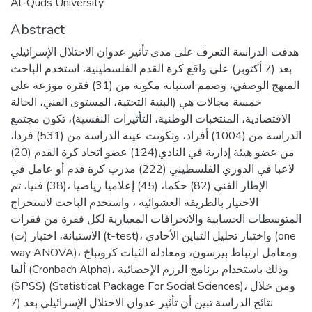
Al-Quds University
Abstract
هدفت الدراسة التعرف على مدى تأثير عدوان الاحتلال الإسرائيلي
بعد (7 أكتوبر) على واقع كرة القدم الفلسطينية، استخدم الباحث
المنهج الوصفي، وصمم استبانة مكونة من (31) فقرة موزعة على
خمسة مجالات هي (البنية التحتية، المستوى الفني، الحالة
الاقتصادية، المنتخبات الوطنية، التأثيرات النفسية)، تكون مجتمع
الدراسة من (1004) أفراد، وتكونت عينة الدراسة من (531) فردا،
من عضو هيئة إدارية في النادي(124) عضو اتحاد كرة القدم (20)
لاعبا في الدوري الفلسطيني (222) مدرب كرة قدم أو عامل في
الإطار الفني (82) حكما، (45) إعلاميا رياضيا ،(38) فنيا، تم
الاختيار بالطريقة العشوائية ، واستخدم الباحث لاستخراج
المتوسطات الحسابية والانحرافات المعيارية لكل فقرة من فقرات
الاستبانة، اختبار (ت) (t-test)، واختبار تحليل التباين الأحادي (one
way ANOVA)، ومعامل ارتباط بيرسون، ومعادلة الثبات كرونباخ
ألفا (Cronbach Alpha)، وذلك باستخدام برنامج الرزم الإحصائية
(SPSS) (Statistical Package For Social Sciences)، ومن خلال
نتائج الدراسة تبين أن تأثير عدوان الاحتلال الإسرائيلي بعد (7