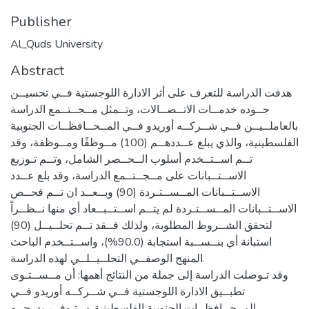
Publisher
Al_Quds University
Abstract
هدفت الدراسة للتعرف على أثر الادارة اللوجستية فــي تحسيــن
جــوده خدمــات الاتــصــالات، وتــمثل مــجــتــمع الدراسة
بالعاملــيــن فــي شــركــه أوريدو فــي المــحــافظــات الجنوبية
الفلسطينية، والذي يبلغ عــددهــم (100) مــوظفًا ومــوظفة، وقد
تــم اســتــخدم أسلوب الــحــصر الشامل، وتــم تـوزيع
الاســتــبانات على مــجــتــمع الدراسة، وقد بلغ عــدد
الاســتــبانات المــســتـردة (90) وبــعــد ان تــم فحــص
الاســتــبانات المــســتـردة لم يتــم اســتــبــعاد أي منها نــظــراً
لتحقق الشــروط المطلوبة، ولذلك فــقد تــم تحلــيــل (90)
استبانة أي بنــســبة استجابة (90.0%)، واســتــخدم الباحث
المنهج الوصفــي التحلــيــلــي لهذه الدراسة.
وقد تـوصلت الدراسة إلى جملة من النتائج أهمها: أن مــســتـوى
تطبــيق الادارة اللوجستية فــي شــركــه أوريدو فــي
المــحــافظــات الجنوبية الفلسطينية مــتـوفــر بدرجــه