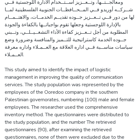
ومعالجــتــها، وتــعــزيز اســتــخدام الادارة اللوجستية فــي
شــركــه أوريدو فــي المــحــافظــات الجنوبية الفلسطينية لمــا
لها من دور فــي تــعــزيز جــوده تقديــم الخدمــات، والاهتــمــام
بالإدارة اللوجستية وجعلها تقوم بواجباتــها بالكفاءة والجودة
المطلوبة من أجل تــعــزيز كفاءة الأداء التشغــيــلــي، وتــبني
جــوده الخدمة كاستراتيجية للتــميز والمنافسة وضرورة وضع
سياسات مناســبة فــي اداره العلاقة مع العــمـلاء واداره معرفة
العــمـلاء.
This study aimed to identify the impact of logistic
management in improving the quality of communication
services. The study population was represented by the
employees of the Ooredoo company in the southern
Palestinian governorates, numbering (100) male and female
employees. The researcher used the comprehensive
inventory method. The questionnaires were distributed to
the study population, and the number The retrieved
questionnaires (90), after examining the retrieved
questionnaires, none of them were excluded due to the