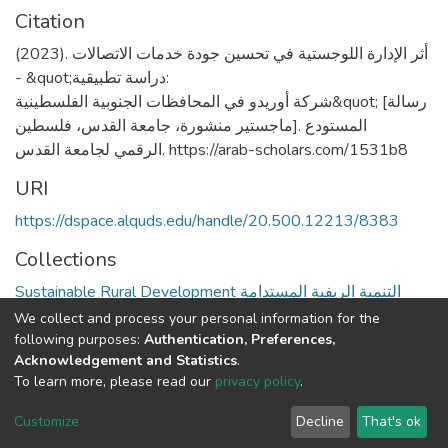
Citation
(2023). أثر الإدارة اللوجستية في تحسين جودة خدمات الاتصالات
- &quot;دراسة تطبيقية:
شركة أوريدو في المحافظات الجنوبية الفلسطينية&quot; [رسالة
ماجستير منشورة، جامعة القدس، فلسطين]. المستودع
الرقمي لجامعة القدس. https://arab-scholars.com/1531b8
URI
https://dspace.alquds.edu/handle/20.500.12213/8383
Collections
Sustainable Rural Development التنمية الريفية المستدامة
We collect and process your personal information for the
Full item page
following purposes:
Authentication, Preferences,
Acknowledgement and Statistics
.
To learn more, please read our
privacy policy
.
Al-Quds University
copyright © 2002-2026
SKITCE
Cookie
Privacy
End User
Send
Customize
Decline
That's ok
settings
policy
Agreement
Feedback