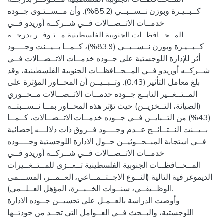
كــبــيـرة وبوزن نــســبــي (85.2%). وأن مــســتـوى جــوده
خدمــات الاتــصــالات فــي شــركــه أوريدو فــي
المــحــافظــات الجنوبية الفلسطينية مــتـوفــر بدرجــه
كــبــيـرة وبوزن نــســبــي (83.9%)، كــمــا بــيــنت وجــــود
أثر للإدارة اللوجستية على جــوده خدمــات الاتــصــالات فــي
شــركــه أوريدو فــي المــحــافظــات الجنوبية الفلسطينية، وقد
بلغ معامل التأثير (0.43). وتــبــيــن أن المحــاور المؤثرة على
المــتــغــير التابــع جــوده خدمــات الاتــصــالات مــحــوري
(الصيانة، التــخزيــن) حيث تؤثر هذه المحــاور بمــا نــســبتــه
(43%) من التــبايــن فــي جــوده خدمــات الاتــصــالات، كــمــا
بــيــنت النــتــائــج عــدم وجــــود فــروق ذات دلالـــه إحصائية
فــي استجابة المبــحــوثيــن حــول الادارة اللوجستية وجــــوده
خدمــات الاتــصــالات فــي شــركــه أوريدو فــي
المــحــافظــات الجنوبية الفلسطينية تــعــزى للمــتــغــيرات
الديموغرافية التالية (النــوع الاجــتــمــاعي، العــمــر، المســـمى
الوظــيفــي، سنــوات الخــبــرة، المؤهل العــلــمي).
وأوصت الدراسة بالعــمـل على تحسيــن جــوده الادارة
اللوجستية، والبــحث فــي العــوامل التي تحــد من جودتــها