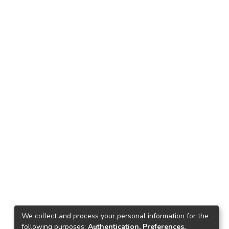
We collect and process your personal information for the
following purposes:
Authentication, Preferences,