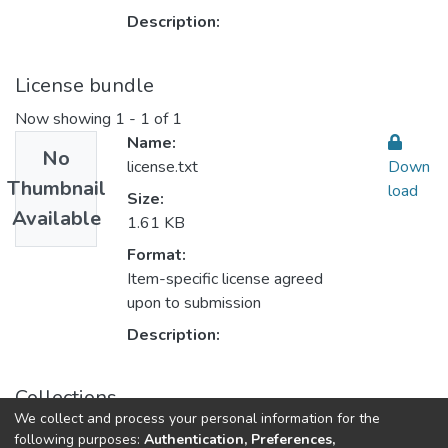
Description:
License bundle
Now showing
1 - 1 of 1
Name:
No
license.txt
Down
Thumbnail
load
Size:
Available
1.61 KB
Format:
Item-specific license agreed
upon to submission
Description:
Collections
We collect and process your personal information for the
16. العدد السادس عشر
following purposes:
Authentication, Preferences,