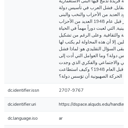
ة فريدة تدمج فيها البنى الاستعمارية
ي المقابل, فشل العرب في تأسيس دولة
ود العديد من الأحزاب والنخب والبنى
الاقتصادية. حيث ظهر قبل عام 1948 العديد من الأحزاب
نية, التي لعبت دوراً مهماً في الحياة
عية والثقافية. وعلى الرغم من تشكيل
ن, إلا أن هذه المحاولة لم يكتب لها
 يبقى السؤال التقليدي هو: لماذا فشل
يس دولة؟ وما العوامل التي أدت إلى
ريخي والاجتماعي والفكري الذي وجدت
به الصهيونية بالذات قبل العام 1948؟ وكيف استطاعت
الحركة الصهيونية أن تؤسس دولة؟
dc.identifier.issn
2707-9767
dc.identifier.uri
https://dspace.alquds.edu/handl
dc.language.iso
ar