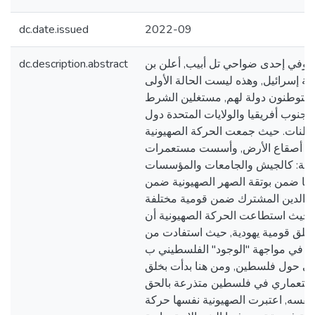
dc.date.issued
2022-09
في العام 1948, وفي إحدى ضواحي تل أبيب, أعلن بن
dc.description.abstract
ة إسرائيل, وهذه ليست الحالة الأولى
مستوطنون دولة لهم, مستغلين الشرط
 جنوب أفريقيا والولايات المتحدة دول
طنات. حيث جمعت الحركة الصهيونية
لف أصقاع الأرض, وأسست مستعمرات
ة: كالجيش والجامعات والمؤسسات
تها ضمن بوتقة الصهر الصهيونية ضمن
ة والدين المشترك ضمن قومية مختلفة
, حيث استطاعت الحركة الصهيونية أن
لخلق قومية يهودية, حيث استفادت من
بي في مواجهة "الوجود" الفلسطيني ب
وبي حول فلسطين, ومن هنا بدأت بخلق
ستعماري في فلسطين متذرعة بالحق
 نفسه, اعتبرت الصهيونية نفسها حركة