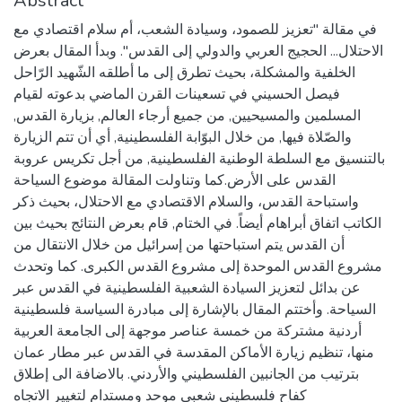
Abstract
في مقالة "تعزيز للصمود، وسيادة الشعب، أم سلام اقتصادي مع
الاحتلال... الحجيج العربي والدولي إلى القدس". وبدأ المقال بعرض
الخلفية والمشكلة، بحيث تطرق إلى ما أطلقه الشّهيد الرّاحل
فيصل الحسيني في تسعينات القرن الماضي بدعوته لقيام
المسلمين والمسيحيين, من جميع أرجاء العالم, بزيارة القدس,
والصّلاة فيها, من خلال البوّابة الفلسطينية, أي أن تتم الزيارة
بالتنسيق مع السلطة الوطنية الفلسطينية, من أجل تكريس عروبة
القدس على الأرض.كما وتناولت المقالة موضوع السياحة
واستباحة القدس، والسلام الاقتصادي مع الاحتلال، بحيث ذكر
الكاتب اتفاق أبراهام أيضاً. في الختام, قام بعرض النتائج بحيث بين
أن القدس يتم استباحتها من إسرائيل من خلال الانتقال من
مشروع القدس الموحدة إلى مشروع القدس الكبرى. كما وتحدث
عن بدائل لتعزيز السيادة الشعبية الفلسطينية في القدس عبر
السياحة. وأختتم المقال بالإشارة إلى مبادرة السياسة فلسطينية
أردنية مشتركة من خمسة عناصر موجهة إلى الجامعة العربية
منها، تنظيم زيارة الأماكن المقدسة في القدس عبر مطار عمان
بترتيب من الجانبين الفلسطيني والأردني. بالاضافة الى إطلاق
كفاح فلسطيني شعبي موحد ومستدام لتغيير الاتجاه