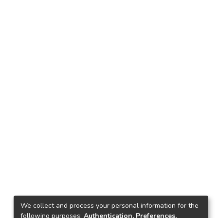
We collect and process your personal information for the
following purposes:
Authentication, Preferences,