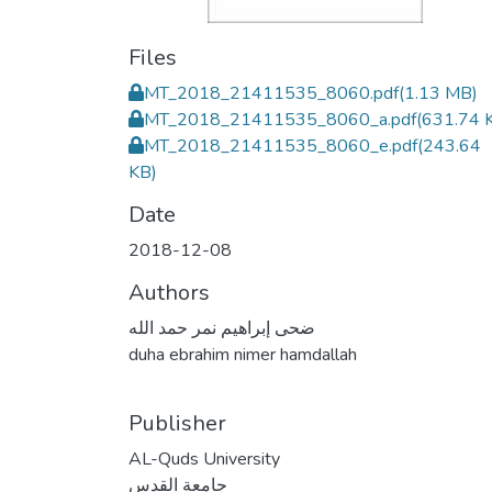
Files
MT_2018_21411535_8060.pdf
(1.13 MB)
MT_2018_21411535_8060_a.pdf
(631.74 
MT_2018_21411535_8060_e.pdf
(243.64
KB)
Date
2018-12-08
Authors
ضحى إبراهيم نمر حمد الله
duha ebrahim nimer hamdallah
Publisher
AL-Quds University
جامعة القدس