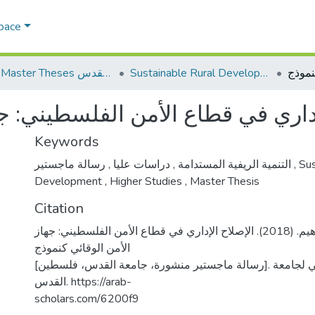
Space
Sustainable Rural Development التنمية الريفية المستدامة
AQU Master Theses الرسائل الجامعية الخاصة بجامعة القدس
إداري في قطاع الأمن الفلسطيني: جه
Keywords
,
دراسات عليا
,
التنمية الريفية المستدامة
رسالة ماجستير
,
Sus
Development
,
Higher Studies
,
Master Thesis
Citation
حمد الله، ضحى إبراهيم. (2018). الإصلاح الإداري في قطاع الأمن الفلسطيني: جهاز
الأمن الوقائي كنموذج
[رسالة ماجستير منشورة، جامعة القدس، فلسطين]. المستودع الرقمي لجامعة
القدس. https://arab-
scholars.com/6200f9