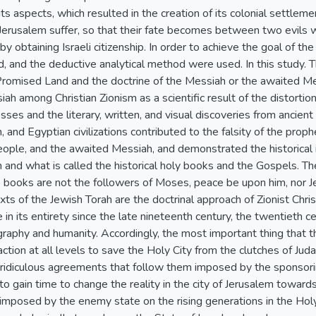
l its aspects, which resulted in the creation of its colonial settlem
erusalem suffer, so that their fate becomes between two evils wi
 by obtaining Israeli citizenship. In order to achieve the goal of th
d, and the deductive analytical method were used. In this study. 
 Promised Land and the doctrine of the Messiah or the awaited M
ah among Christian Zionism as a scientific result of the distorti
ses and the literary, written, and visual discoveries from ancient 
, and Egyptian civilizations contributed to the falsity of the pro
ple, and the awaited Messiah, and demonstrated the historical in
 and what is called the historical holy books and the Gospels. Th
 books are not the followers of Moses, peace be upon him, nor Je
xts of the Jewish Torah are the doctrinal approach of Zionist Chris
e in its entirety since the late nineteenth century, the twentieth 
ography and humanity. Accordingly, the most important thing that
ction at all levels to save the Holy City from the clutches of Juda
 ridiculous agreements that follow them imposed by the sponsori
 to gain time to change the reality in the city of Jerusalem towards 
 imposed by the enemy state on the rising generations in the Hol