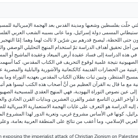
التي حلّت بفلسطين وشعبها ومدينة القدس بعد الهجمة الإمبريالية للمسي
لاستيطاني المسمى دولة إسرائيل، وما عانى بسببه الشعب العربي الفل
ن حتى اللحظة، ليصبح قدرهم بين شرّين لا ثالث لهما وهما: إمّا التهجير وإ
ن أجل تحقيق أهداف الدراسة تمّ استخدام المنهج التحليلي الوصفي والم
في هذه الدراسة إلى فساد عقيدة أرض الميعاد وعقيدة الماشيح أو المسي
لصهيونية نتيجة علمية لوقوع التحريف في الكتاب المقدس، كما أسهمت 
عينية من الحضارات القديمة كالكنعانية والآشورية والبابلية والمصرية ع
سيح المنتظر، وتبين ثبات بطلان الكتاب المقدس بعهديه التوراة وما ي
متماهية مع ما قال به القرآن العظيم من أنَّ أصحاب هذه الكتب ليسوا هم أ
إلى عين نصوص التوراة اليهودية، فهي المنهج العقدي للمسيحية الصهيوني
أواخر القرن التاسع عشر والقرن العشرين وبدايات القرن الحادي وال
 إليه الدراسة هو التعرف على غايات الهجمة الاستعمارية الامبريالية لل
ل، كونها في الأساس مشروع غربي، وتعرية الدور لهذا المشروع المكل
h exposing the imperialist attack of Christian Zionism on Palestine