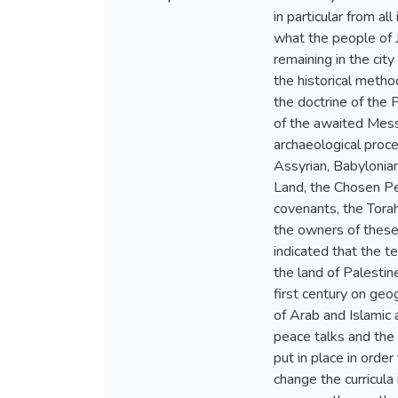
in particular from al
what the people of J
remaining in the city
the historical metho
the doctrine of the
of the awaited Messi
archaeological proces
Assyrian, Babylonian
Land, the Chosen Peo
covenants, the Torah
the owners of these
indicated that the te
the land of Palestin
first century on ge
of Arab and Islamic a
peace talks and the
put in place in order
change the curricula