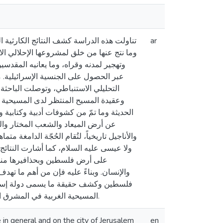
تناولت هذه الدراسة كشف النتائج الكارثية ،
ar
وما نتج عنها من خلق لمشروعها الإحلالي ا
وتهجير لمدنه وقراه، وما يعانيه المقدسيو
عبر الحصول على الجنسية الإسرائيلية. م
التحليلي الاستنباطي، وتوصلت الباحثة 
وعقيدة المسيح المنتظر لدى المسيحية ا
الحديثة وما تمّ من كشوفات أدبية وكتابية و
عن أرض الميعاد والشعب المختار والم
والأناجيل تاريخياً، لتُقام الحُجّة الدامغة 
ولا عيسى عليه السلام، كما أشارت النتائج 
على أرض فلسطين وبحذافيرها منذ 
والإنسان. وبناءً عليه فإن من أهم ما تهدف
فلسطين وكشف حقيقة ما يسمى دولة إسرائي
المسيحية الغربية في المشرق العربي الإسلامي، وما أعقب من نتائج على المنطقة العربية بعامة، وعلى مدينة القدس بخاصة.
 in general and on the city of Jerusalem
en