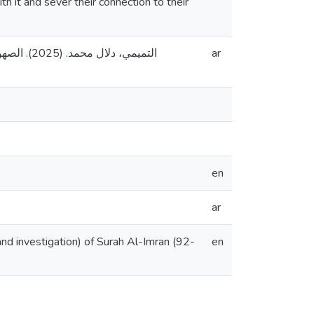
 it and sever their connection to their
التميمي،،
ar
en
ar
nd investigation) of Surah Al-Imran (92-
en