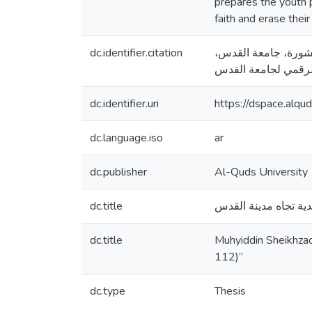
prepares the youth p
faith and erase their
dc.identifier.citation
جستير منشورة، جامعة القدس
dc.identifier.uri
https://dspace.alq
dc.language.iso
ar
dc.publisher
Al-Quds University
dc.title
دية تجاه مدينة القدس
dc.title
Muhyiddin Sheikhzad
112)”
dc.type
Thesis