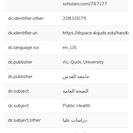
scholars.com/767c77
dc.identifier.other
20810079
dc.identifier.uri
https://dspace.alquds.edu/hand
dc.language.iso
en_US
dc.publisher
AL-Quds University
dc.publisher
جامعة القدس
dc.subject
الصحة العامة
dc.subject
Public Health
dc.subject.other
دراسات عليا