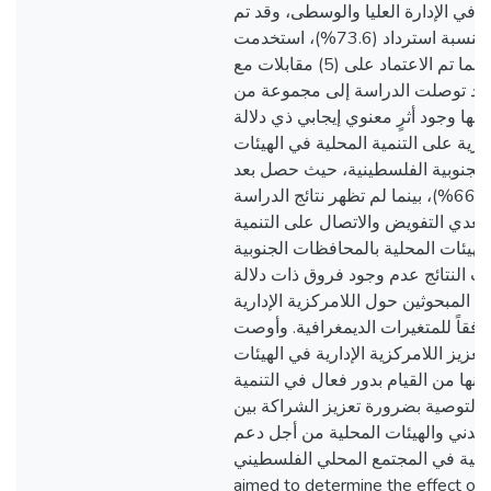
(110) الإدارة العليا والوسطى، وقد تم
استرداد (81) استبانة بنسبة استرداد (73.6%)، استخدمت
لأغراض التحليل، بينما تم الاعتماد على (5) مقابلات مع
 وقد توصلت الدراسة إلى مجموعة من
همها وجود أثرٍ معنوي إيجابي ذي دلالة
دارية على التنمية المحلية في الهيئات
الجنوبية الفلسطينية، حيث حصل بعد
التمكين على ما نسبته (66.0%)، بينما لم تظهر نتائج الدراسة
 لبعدي التفويض والاتصال على التنمية
لهيئات المحلية بالمحافظات الجنوبية
ت النتائج عدم وجود فروق ذات دلالة
 المبحوثين حول اللامركزية الإدارية
 وفقاً للمتغيرات الديمغرافية. وأوصت
عزيز اللامركزية الإدارية في الهيئات
نها من القيام بدور فعال في التنمية
ى التوصية بضرورة تعزيز الشراكة بين
دني والهيئات المحلية من أجل دعم
جهود التنمية في المجتمع المحلي الفلسطيني. 
aimed to determine the effect of 