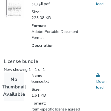
load
الجديدة.pdf
Size:
223.08 KB
Format:
Adobe Portable Document
Format
Description:
License bundle
Now showing
1 - 1 of 1
Name:
No
license.txt
Down
Thumbnail
load
Size:
Available
1.61 KB
Format:
Item-specific license agreed