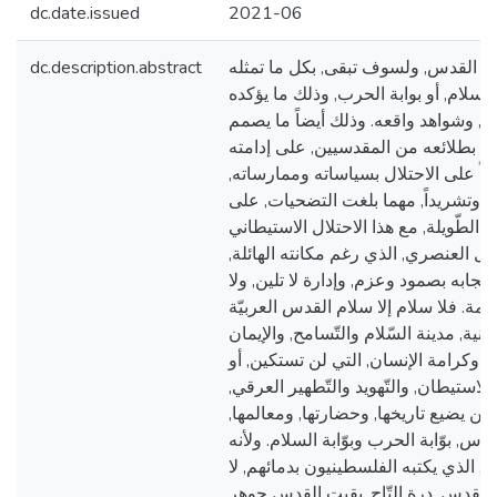
dc.date.issued
2021-06
لت القدس, ولسوف تبقى, بكل ما تمثله
dc.description.abstract
 سلام, أو بوابة الحرب, وذلك ما يؤكده
ه, وشواهد واقعه. وذلك أيضاً ما يصمم
بطلائعه من المقدسيين, على إدامته
رداً على الاحتلال بسياساته وممارساته,
قتلاً وتشريداً, مهما بلغت التضحيات, على
 الطّويلة, مع هذا الاحتلال الاستيطاني
ال العنصري, الذي رغم مكانته الهائلة,
جابه بصمود وعزم, وإدارة لا تلين, ولا
مة. فلا سلام إلا سلام القدس العربيّة
ية, مدينة السّلام والتّسامح, والإيمان
اة, وكرامة الإنسان, التي لن تستكين, أو
الاستيطان, والتّهويد والتّطهير العرقي,
ن يضيع تاريخها, وحضارتها, ومعالمها,
القدس, بوّابة الحرب وبوّابة السلام. ولأنه
الذي يكتبه الفلسطينيون بدمائهم, لا
لقدس, درة التّاج, بقيت القدس جوهر