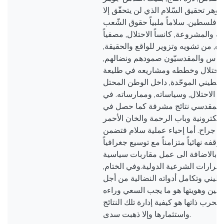
جوهر تحقيق السّلام الذي لن يتحقّق إلا
ال فلسطين. سلاماً ملبياً حقوق الشّعب
تة والمشروعة, كانساً الاحتلال, مصفياً
ه, من تشويه وتزوير للواقع والحقيقة,
قدس والمقدسيّون صمودهم ونضالهم,
للاحتلال وخططه ومشاريعه في طليعة
طيني الموحّدة, داخل الوطن المحتل
 الاحتلال, وسياساته, وممارساته. في
المقدسي نتائج مشرفة كما حصل في
لإلكترونية وباب الرحمة والخان الأحمر
خ جراح. أما إحياء عملية سلام فتضمن
فه نهائياً متزامناً مع توسيع جغرافياً
، بالاضافة الى عمل مقاربات سياسية
رارات الشرعية الدولية.وفي الختام,
يني وتكامل أدواته النضالية من أجل
ن وهويتها هو ما يجب السعي وراءه
الحرب ذاتها هو كيفية إدارة تلك النتائج
واستثمارها وإلا ذهبت سدى.