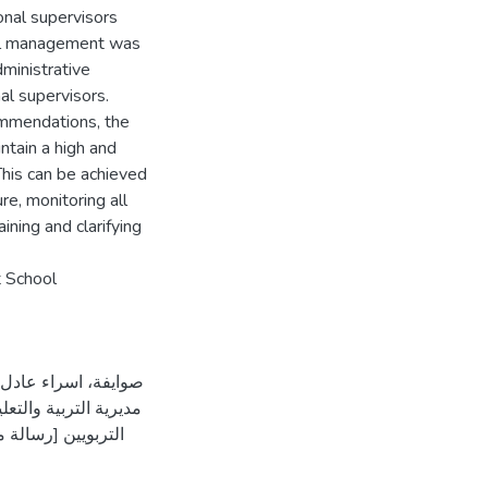
onal supervisors
hool management was
dministrative
al supervisors.
commendations, the
ntain a high and
 This can be achieved
re, monitoring all
ining and clarifying
t School
مديرية التربية والت
التربويين [رسالة