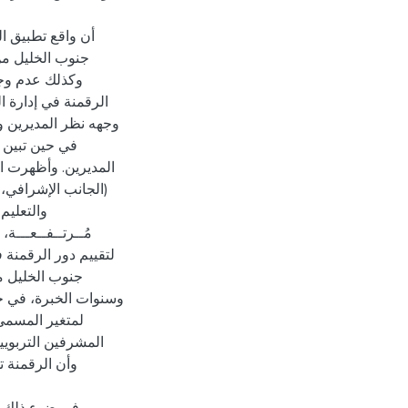
أن واقع تطبيق ال
جنوب الخليل من،
وكذلك عدم وجود
الرقمنة في إدارة ا
وجهه نظر المديرين ،
في حين تبين 
المديرين. وأظهرت ال
الجانب الإشرافي، ال
والتعليم
مُــرتــفــعـــة
لتقييم دور الرقمنة 
جنوب الخليل ،
وسنوات الخبرة، في حي
لمتغير المسمى 
المشرفين التربوي،
وأن الرقمنة ت