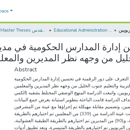
Space
Educational Administration الادارة التربوية
AQU Master Theses الرسائل الجامعية الخاصة بجامعة القدس
 إدارة المدارس الحكومية في مديري
ليل من وجهه نظر المديرين والمعل
Abstract
التعرف على دور الرقمنة في تحسين إدارة المدارس الحكومية
تربية والتعليم جنوب الخليل من وجهه نظر المديرين والمعلمين
بويين، واتبعت الدراسة المنهج الوصفي المختلط بشقيه (الكمي
داف الدراسة قامت الباحثة بتطوير استبانة بغرض جمع البيانات
مين، وتصميم مقابلة مهيكلة تم إجراؤها مع عينة من المشرفين
التربويين، بحيث تكونت عينة الدراسة من (339) من المعلمين تم اختيارهم بالطريقة
الطبقية العشوائية، و(90) من المديرين تم اختيارهم بالطريقة الطبقية العشوائية،
فين التربويين تم اختيارهم بالطريقة المتيسرة، وبعد تطبيق أدوات