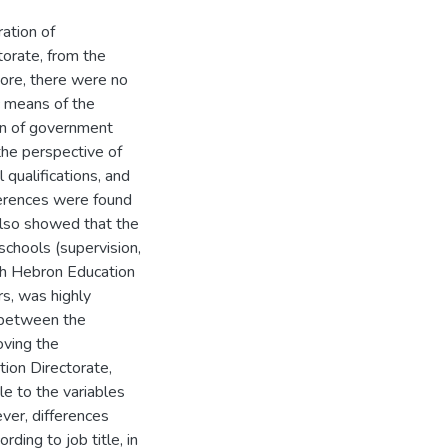
ration of
orate, from the
more, there were no
ic means of the
ion of government
the perspective of
 qualifications, and
fferences were found
s also showed that the
schools (supervision,
th Hebron Education
rs, was highly
s between the
oving the
ion Directorate,
le to the variables
ver, differences
ding to job title, in