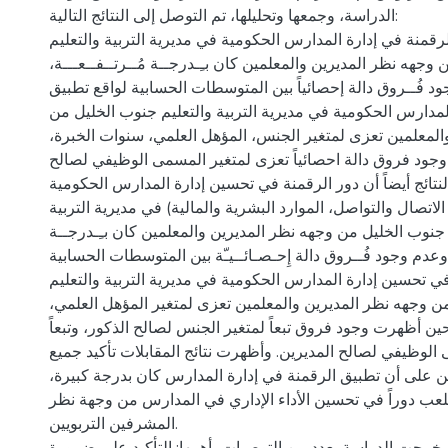
الدراسة، وجمعها وتحليلها، تم التوصل إلى النتائج التالية:
رقمنة في إدارة المدارس الحكومية في مديرية التربية والتعليم
 وجهه نظر المديرين والمعلمين كان بـِـدرجــة مُــرتــفــعـــة
 فُــروق دالة إحصائياً بين المتوسطات الحسابية لواقع تطبيق
لمدارس الحكومية في مديرية التربية والتعليم جنوب الخليل من
والمعلمين تعزى لمتغير الجنس، المؤهل العلمي، سنوات الخبرة
وجود فروق دالة احصائياً تعزى لمتغير المسمى الوظيفي لصالح
نتائج أيضاً أن دور الرقمنة في تحسين إدارة المدارس الحكومية
(اتصال والتواصل، الموارد البشرية والمالية) في مديرية التربية
 جنوب الخليل من وجهه نظر المديرين والمعلمين كان بـِـدرجــة
، وعدم وجود فُــروق دالة إِحـصـائــيـّة بين المتوسطات الحسابية
في تحسين إدارة المدارس الحكومية في مديرية التربية والتعليم
من وجهه نظر المديرين والمعلمين تعزى لمتغير المؤهل العلمي
ن أظهرت وجود فروق تبعاً لمتغير الجنس لصالح الذكور، وتبعاً
الوظيفي لصالح المديرين. وأظهرت نتائج المقابلات تأكيد جميع
ين على أن تطبيق الرقمنة في إدارة المدارس كان بدرجة كبيرة
لعب دوراً في تحسين الأداء الإداري في المدارس من وجهة نظر
المشرفين التربويين.