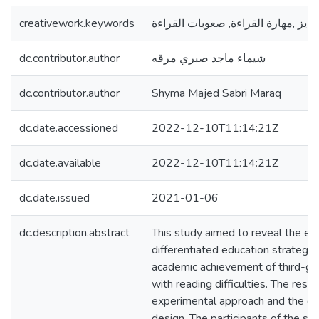
creativework.keywords
تمايز ,مهارة القراءة, صعوبات القراءة
dc.contributor.author
شيماء ماجد صبري مرقه
dc.contributor.author
Shyma Majed Sabri Maraq
dc.date.accessioned
2022-12-10T11:14:21Z
dc.date.available
2022-12-10T11:14:21Z
dc.date.issued
2021-01-06
dc.description.abstract
This study aimed to reveal the eff
differentiated education strategy
academic achievement of third-gr
with reading difficulties. The res
experimental approach and the qu
design. The participants of the st