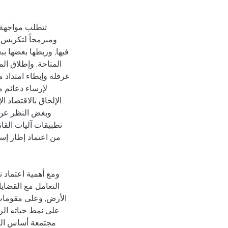
تتطلب مواجهة هذ
ومبرمجاً لتكريس 
فيها, وربطها بعضها ب
المتاحة, وإطلاق المو
عرقلة وإبطاء امتداد
لإرساء دعائم م
الإلحاق بالاقتصاد ا
وبغض النظر عن 
تطبيقات آليات القان
من اعتماد إطار إس
ومع أهمية اعتماد ن
التعامل مع القضاي
الأرض, وعلى مقومات
على نمط حياته الري
مجتمعة أساس الب