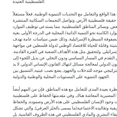
الفلسطينية العتيدة.
ا الواقع والتعامل مع التحديات التنموية الوطنية, فعلاً مستقلاً
حقيقة فلسطينية الأرض, وتواصل التجمعات السكانية المنتشرة
بعض, وبسائر المناطق الفلسطينية. مما يستدعي توظيف الموارد
ارد الكامنة نحو التنمية الذاتية/ المحلية في الدرجة الأولى, بغية
 مصفوفة السيطرة الإسرائيلية, وذلك ضمن سياسات عامة تهدف
تينة وقابلة للحياة للاقتصاد الوطني لدولة فلسطين في مواجهة
لإسرائيلي. ولتحقيق مثل هذه الأهداف الصعبة في الفترة القادمة,
التقدم في المسار السياسي ودون التخلي عن بديل اللجوء إلى
ون الدولي لمعالجة مسائل انتهاك القانون الإنساني الدولي, لا بد
تراتيجي موجه للتدخلات والجهود, يضع نصب عينيه, التنسيق بين
الجهود التنموية على المستويات المحلية والوطنية والدولية.
ظرة بعيدة المدى للتعامل مع هذه المناطق, فإن من المهم أيضاً
ا المصيرية المعاشة هناك, وفي مقدمتها الحفاظ على فلسطينية
 وجود الإنسان الفلسطيني على هذه الأرض وصموده, والحفاظ
فية وتقاليده الاجتماعية(ما يسمى بالحيّز العرقي), والتي تشكل
قاء البشري والمادي الفلسطيني في هذه الظروف القاسية, بل