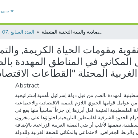
Space
إطار سياساتي لتقوية مقومات الحياة الكريمة, والتماسك المجتمعي, والصمود الاقتصادي, والتكامل المكاني في المناطق المهددة بالضم الاستعماري في الضفة الغربية المحتلة "القطاعات الاقتصادية والبنية التحتية المتصلة"
07. العدد السابع
قوية مقومات الحياة الكريمة, وال
ل المكاني في المناطق المهددة با
ة المتصلة"
Abstract
سطينية المهددة بالضم من قبل دولة إسرائيل بأهمية إستراتيجية
 من عوامل قوامها الحيوي اللازم للتنمية الاقتصادية والاجتماعية
 الفلسطينية العتيدة, لعل أبرزها: إن جزءاً أساسياً منها يقع في
زام الحدود الشرقية لفلسطين التاريخية, احتواؤها على مخزون
لسطينية, تضمنها لأغلب أراضي الضفة الغربية الزراعية, بالإضافة
 والربط الجغرافي, الاجتماعي والمكاني للضفة الغربية وللدولة