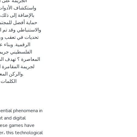
الجريمة على ا،
واستكشاف الأدوات.
بالإضافة إلى ذلك
حماية أفضل للمجتمع
والاستنباطي وقد تم الت
تحديات في تعقب ومل
الرقمية. وبناء 
الفلسطيني جريمة 
المعاصرة ؟ تهدف الدر
لجريمة المقامرة ا
والركن المع.
الكلمات ا
uential phenomena in
 and digital
these games have
، this technological