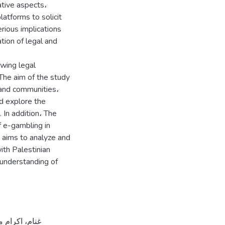
tive aspects،
latforms to solicit
erious implications
ation of legal and
wing legal
The aim of the study
 and communities،
nd explore the
 In addition، The
f e-gambling in
y aims to analyze and
ith Palestinian
r understanding of