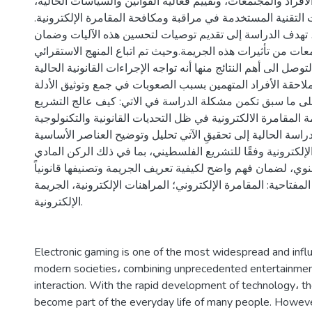
لأفراد والمجتمعات، وتقييم فعالية القوانين والسياسات الحالية
 التقنية المستخدمة في مراقبة ومكافحة المقامرة الإلكترونية
، تهدف الدراسة إلى تقديم توصيات لتحسين هذه الآليات وضمان
ات من تأثيرات هذه الجريمة.وحيث تم اتباع المنهج الاستقرائي
وصل الى أهم النتائج منها أنه تواجه الإجراءات القانونية الحالية
احقة الأفراد المتهمين بسبب الصعوبات في جمع وتوثيق الأدلة
على ما سبق تكمن مشكلة الدراسة في الاتي: كيف عالج التشريع
المقامرة الالكترونية في ظل التحديات القانونية والتكنولوجية
اسة الحالية إلى تحقيقِ الآتي تحليل وتوضيح العناصر الأساسية
لإلكترونية وفقًا للتشريع الفلسطيني، بما في ذلك الركن المادي
نوي، لضمان فهم واضح لكيفية تعريف الجريمة وتصنيفها قانونياً
لمفتاحية: المقامرة الإلكتروني؛ المراهنات الإلكترونية، الجريمة
الإلكترونية.
Electronic gaming is one of the most widespread and infl
modern societies، combining unprecedented entertainment
interaction. With the rapid development of technology، 
become part of the everyday life of many people. However