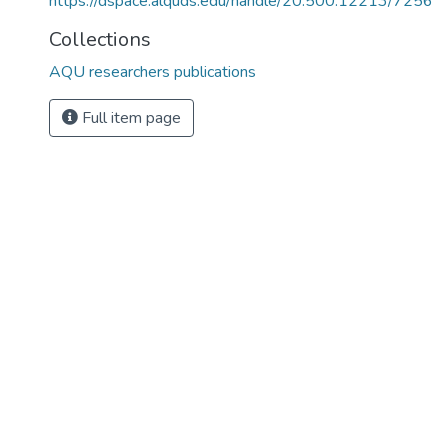
https://dspace.alquds.edu/handle/20.500.12213/7256
Collections
AQU researchers publications
7
Full item page