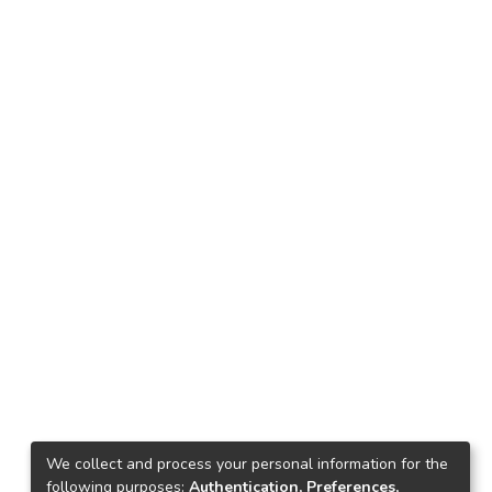
We collect and process your personal information for the
following purposes:
Authentication, Preferences,