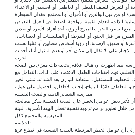
 للوالدين, التعرض للتنمر، التمييز بين الجنسين في الأسرة أو
ة أو التعرض للعنف اللفظي أو العاطفي أو الجسدي أو الاعتداء
رة أو من قبل الوالدين أو الأقران أو المجتمع, فقدان السيطرة
سلبية للذات، انعدام القيمة، مواجهة الضغط في العمل، التعرض
 منع السفر، الضرب المبرح أو رؤية أحد أفراد الأسرة أو صديق
برح من قبل الجنود أو الشرطة أو الميليشيات أو العصابات، ,
أسرة أو صديق، الإصابة، أو رؤية أشخاص مصابين أو قتلوا بسبب
 الإجبار على الانتقال إلى مكان آخر أو هدم المنزل أثناء أحداث
الحرب.
اسة ايضا اظهرت ان هناك علاقة إيجابية ذات مغزى بين الصحة
لتعليم، فهم احتياجات الطفل، الاعتماد على الذات، التعامل مع
 التخطيط للمستقبل، استعادة التوازن بعد الشدائد، تمني الخير
ح و التعاطف دائمًا، الزواج، إنجاب الأطفال، الحصول على عمل،
ممارسة الشعائر الدينية والصحة النفسية.
ن تأثير بعض عوامل الخطر على الصحة النفسية يمكن معالجته
ن خلال تطوير برامج تربوية نفسية تغطي البيئة الأسرية، البيئة
المدرسية والمجتمع ككل.
الخلاصة:
لى أن عوامل الخطر المرتبطة بالصحة النفسية في قطاع غزة