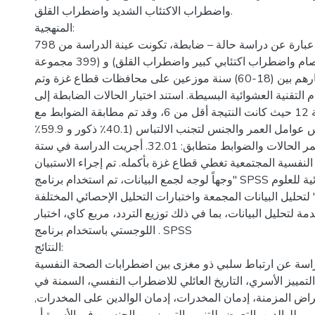
واضطراب الاكتئاب الشديد واضطراب القلق.
المنهجية:
تصميم الدراسة عبارة عن دراسة حالة – ضابطة، تكونت عينة الدراسة من 798
مشاركاً (399 حالة فصام واضطراب اكتئابي كبير واضطراب القلق) و (399 مجموعة
ضابطة) تتراوح أعمارهم بين (18-60) سنة موزعين على محافظات قطاع غزة وتم
 التقنية العشوائية البسيطة. استند اختيار الحالات الضابطة إلى
استبيان الصحة العامة 12 حيث كانت النتيجة أقل من 6، وقد تم مطابقة الضوابط مع
الحالات على أساس عوامل العمر والجنس لتجنب الالتباس (40.1٪ ذكور و 59.9٪
إناث). كان متوسط عمر الحالات والضوابط متطابق: 32.01. أجريت الدراسة في ستة
نفسية المجتمعية تغطي قطاع غزة بأكمله. تم إجراء الاستبيان
وجهاً لوجه لجمع البيانات، تم استخدام برنامج" SPSS الحزمة الاحصائية للعلوم
 لتحليل البيانات المجمعة واختبارات التحليل الإحصائي المختلفة
 لتحليل البيانات، بما في ذلك توزيع التردد، مربع كاي، اختبار t ، والانحدار
اللوجستي باستخدام برنامج . SPSS
النتائج:
اسة عن ارتباط سلبي ذو مغزى بين اضطرابات الصحة النفسية
لتمييز الأسري، التاريخ العائلي للاضطراب النفسي، السمنة في
راض المزمنة، إدمان المخدرات، إدمان الوالدين على المخدرات,