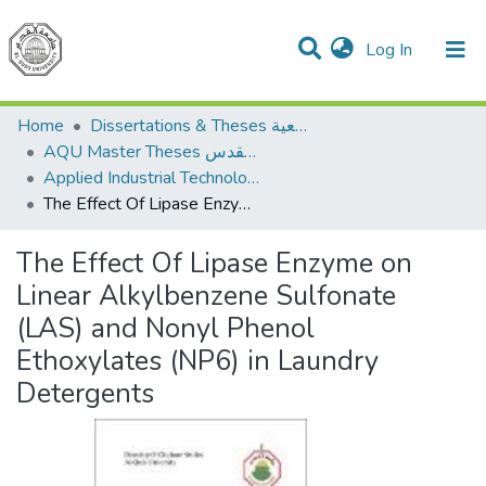
(current)
Log In
Communities & Collections
All of DSpace
Home
Dissertations & Theses الرسائل الجامعية
AQU Master Theses الرسائل الجامعية الخاصة بجامعة القدس
Applied Industrial Technology التكنولوجيا التطبيقية والصناعية
The Effect Of Lipase Enzyme on Linear Alkylbenzene Sulfonate (LAS) and Nonyl Phenol Ethoxylates (NP6) in Laundry Detergents
The Effect Of Lipase Enzyme on
Linear Alkylbenzene Sulfonate
(LAS) and Nonyl Phenol
Ethoxylates (NP6) in Laundry
Detergents