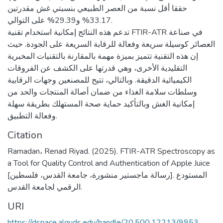
حققا أقل نسبة من العصر الطبيعي بنسبتي غش مقدرتين
33.17% و29.39% على التوالي.
تدعم هذه النتائج إمكانية استخدام تقنية FTIR-ATR في صناعة
العصائر كوسيلة سريعة وفعالة للرقابة السريعة على الجودة. حيث
إن هذه التقنية تتميز بميزة مهمة بالمقارنة بالتقنيات المخبرية
التقليدية الأخرى، وهي قدرتها على الكشف عن الفروقات
الكيميائية الدقيقة. وبالتالي، تتيح للمصنعين وجهات الرقابية
وسلطات سلامة الغذاء من ضمان أصالة المنتجات والحد من
إمكانية الغش وبالتأكيد حماية صحة المستهلك بطريقة سهلة
وفعالة التطبيق.
Citation
Ramadan، Renad Riyad. (2025). FTIR-ATR Spectroscopy as
a Tool for Quality Control and Authentication of Apple Juice
[رسالة ماجستير منشورة، جامعة القدس، فلسطين]. المستودع
الرقمي لجامعة القدس.
URI
https://dspace.alquds.edu/handle/20.500.12213/9953