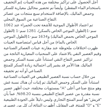
أجل الحصول على تراكيز مختلفة من هذه العينات (تم التخفيف
باستخدام الماء المقطر). وأيضاً تم تحضير محاليل معيارية للسكر
وحمض الماليك، بالإضافة لاستخدام سبع منتجات من عصائر
التفاح الصناعية من السوق المحلي.
تم اعتماد الأطوال الموجية للأشعة تحت الحمراء عند 1062
سم-1(الطول الموجي الخاص بالسكر)، 1281 سم-1 (الطول
الموجي الخاص بحمض الماليك) و1634 سم-1(الطول الموجي
الخاص بالماء) من أجل قياس امتصاصية العينات.
ظهرت اختلافات ملحوظة عند مقارنة عينات العصائر الصناعية
وقيم العصير النقي بالاعتماد على المنحنيات المعيارية الناتجة من
تراكيز عصير التفاح النقي استناداً على نسبة السكر وحمض
الماليك. هذا الأمر قد يشير إلى احتمالية زيادة السكر للمنتج
الصناعي أو أنه تم تخفيفه.
من خلال حساب نسبة العصير الطبيعي في العينات الصناعية
استناداً على السكر وحمض الماليك تم إثبات أن هناك نسبة غش
بمستويات مختلفة، حيث أظهر عصير "A" وهو منتج صناعي أعلى
نسبة مقدرة من عصير التفاح الطبيعي بنسبة 98.20%, عماً بأن
"فريش" هو أسم المنتج التجاري وليس دليلاً على الجودة الطبيعية
للمنتج. في المقابل، أظهرت النتائج أن كل من عصيري "D" و "E"