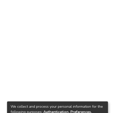
We collect and process your personal information for the
following purposes:
Authentication, Preferences,