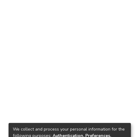
We collect and process your personal information for the
following purposes:
Authentication, Preferences,