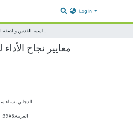
Log In
معايير نجاح الأداء للمنشآت الصغيرة في فلسطين 'حالة دراسية: القدس والضفة الغربية'
معايير نجاح الأدا
ال