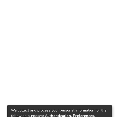
We collect and process your personal information for the
following purposes:
Authentication, Preferences,