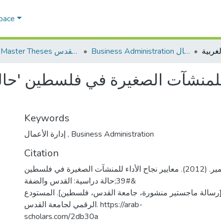
Space
Business Administration إدارة الاعمال
AQU Master Theses الرسائل الجامعية الخاصة بجامعة القدس
ء للمنشآت الصغيرة في فلسطين 'حا
Keywords
إدارة الأعمال
,
Business Administration
Citation
الدجاني، سناء سمير. (2012). معايير نجاح الأداء للمنشآت الصغيرة في فلسطين
&#39;حالة دراسية: القدس والضفة
غربية&#39; [رسالة ماجستير منشورة، جامعة القدس، فلسطين]. المستودع
الرقمي لجامعة القدس. https://arab-
scholars.com/2db30a