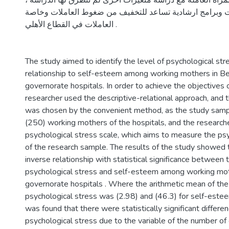
بالمرأة العاملة مع دراسة متغيرات اخرى لم تتطرق لها الدراسة
وبرامج ارشادية تساعد للتخفيف من ضغوط العاملات وخاصة
العاملات في القطاع الأهلي .
The study aimed to identify the level of psychological str
relationship to self-esteem among working mothers in B
governorate hospitals. In order to achieve the objectives o
researcher used the descriptive-relational approach, and
was chosen by the convenient method, as the study samp
(250) working mothers of the hospitals, and the research
psychological stress scale, which aims to measure the ps
of the research sample. The results of the study showed t
inverse relationship with statistical significance between t
psychological stress and self-esteem among working mo
governorate hospitals . Where the arithmetic mean of the
psychological stress was (2.98) and (46.3) for self-estee
was found that there were statistically significant differen
psychological stress due to the variable of the number of 