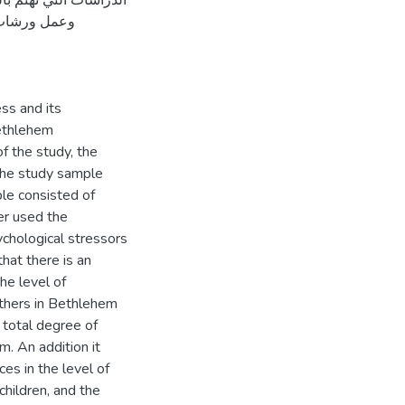
الدراسات التي تهتم  ،
وعمل ورشات 
ess and its
ethlehem
f the study, the
 the study sample
le consisted of
er used the
ychological stressors
hat there is an
he level of
thers in Bethlehem
 total degree of
m. An addition it
ces in the level of
children, and the