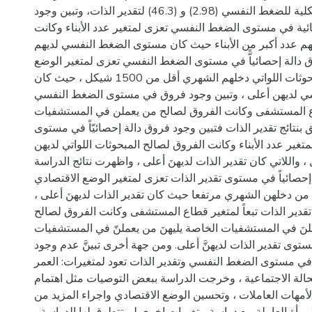
الحسابي للدرجة الكلية للضغط النفسي (2.98) و (46.3) لتقدير الذات، وتبين وجود
ئية في مستوى الضغط النفسي تعزى لمتغير عدد الأبناء وكانت
هم عدد أكبر من الأبناء حيث كان مستوى الضغط النفسي لديهم
 دالة إحصائياًّ في مستوى الضغط النفسي تعزى لمتغير الوضع
الاقتصادي لصالح المبحوثات اللواتي دخلهم الشهري أقل من 1500 شيكل ، حيث كان
 لديهن أعلى ، وتبين وجود فروق في مستوى الضغط النفسي
طاع المستشفى وكانت الفروق لصالح من يعملن في المستشفيات
علق بنتائج تقدير الذات فتبين وجود فروق دالة إحصائيّاً في مستوى
متغير عدد الأبناء وكانت الفروق لصالح المبحوثات اللواتي لديهن
 واللاتي كان تقدير الذات لديهنَ أعلى ، واظهرت نتائج الدراسة
حصائياً في مستوى تقدير الذات تعزى لمتغير الوضع الاقتصادي
ح من دخلهن الشهري مرتفعا حيث كان تقدير الذات لديهنَ أعلى
قدير الذات تبعاً لمتغير قطاع المستشفى وكانت الفروق لصالح
عملنَ في المستشفيات الخاصة يليهنَ من يعملنّ في المستشفيات
وى تقدير الذات لديهنَّ أعلى. ومن جهة أخرى تبينَّ عدم وجود
 في مستوى الضغط النفسي وتقدير الذات تعود لمتغيرات: العمر
حالة الاجتماعية ، وخرجت الدراسة ببعض التوصيات مثل اهتمام
لأمهات العاملات ، وتحسين الوضع الاقتصادي واجراء المزيد من