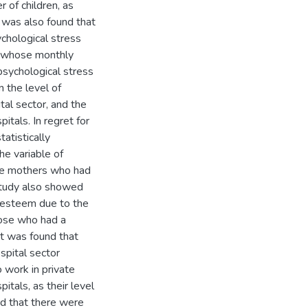
 of children, as
t was also found that
sychological stress
le whose monthly
 psychological stress
n the level of
tal sector, and the
itals. In regret for
atistically
he variable of
the mothers who had
study also showed
lf-esteem due to the
hose who had a
It was found that
spital sector
 work in private
tals, as their level
nd that there were