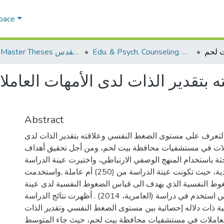
Space
Edu. & Psych. Counseling الإرشاد النفسي والتربوي
AQU Master Theses الرسائل الجامعية الخاصة بجامعة القدس
 بتقدير الذات لدى الأمهات العام
Abstract
لتعرف على مستوى الضغط النفسي وعلاقته بتقدير الذات لدى
ملات في مستشفيات محافظة بيت لحم، ومن أجل تحقيق أهداف
ثة باستخدام المنهج الوصفي الارتباطي، واختيرت عينة الدراسة
بالطريقة القصدية، حيث تكونت عينة الدراسة من (250) أم عاملة ,واستخدمت
غوط النفسية الذي يهدف الى قياس الضغوط النفسية لدى عينة
البحث، وهذا المقياس استخدم في دراسة (العامرية، 2014) . أظهرت نتائج الدراسة
ية ذات دلاله إحصائية بين مستوى الضغط النفسي وتقدير الذات
العاملات في مستشفيات محافظة بيت لحم، حيث جاء المتوسط