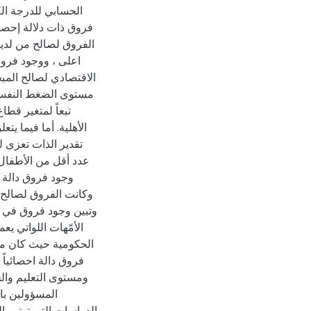
فروق ذات دلالة إحصا
الفروق لصالح من لدي
اعلى ، ووجود فروق
مستوى الضغط النفسي
تبعاً لمتغير ق
الأهلية. أما فيما يت
تقدير الذات تعزى ل
عدد أقل من الأطفال ،
وجود فروق دالة إ
وكانت الفروق لصال ،
وتبين وجود فروق في ت
الأمّهات اللواتي ي
الحكومية حيث كان مست
فروق دالة احصائياً
ومستوى التعليم وال
المسؤولين با