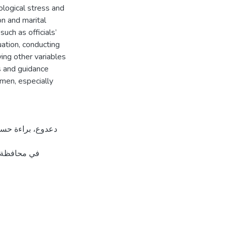
hological stress and
on and marital
ch as officials’
ation, conducting
ng other variables
s and guidance
men, especially
في محافظة].