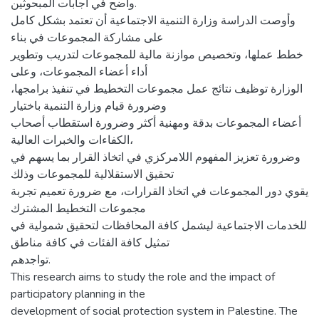
واضح في اجابات المبحوثین.
وأوصت الدراسة وزارة التنمیة الاجتماعیة أن تعتمد بشكل كامل
على مشاركة المجموعات في بناء
خطط عملها، وتخصیص موازنة مالیة للمجموعات لتدریب وتطویر
أداء أعضاء المجموعات، وعلى
الوزارة توظیف نتائج عمل مجموعات التخطیط في تنفیذ برامجها،
وضرورة قیام وزارة التنمیة باختیار
أعضاء المجموعات بدقة ومهنیة أكثر وضرورة استقطاب أصحاب
الكفاءات والخبرات العالیة،
وضرورة تعزیز المفهوم اللامركزي في اتخاذ القرار بما یسهم في
تحقیق الاستقلالیة للمجموعات وذلك
یقوي دور المجموعات في اتخاذ القرارات، مع ضرورة تعمیم تجربة
مجموعات التخطیط المشترك
للخدمات الاجتماعیة لیشمل كافة المحافظات لتحقیق شمولیة في
تمثیل كافة الفئات في كافة مناطق
تواجدهم.
This research aims to study the role and the impact of
participatory planning in the
development of social protection system in Palestine. The