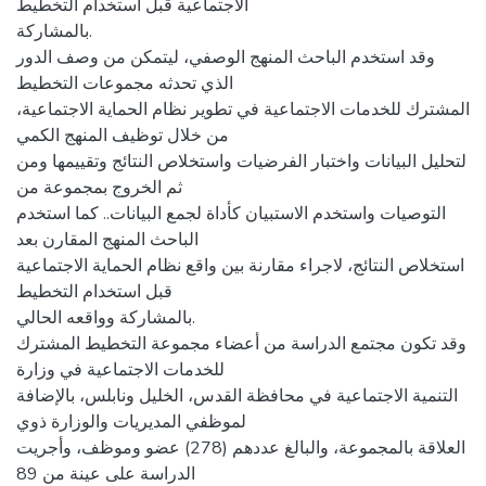
الاجتماعیة قبل استخدام التخطیط
بالمشاركة.
وقد استخدم الباحث المنهج الوصفي، لیتمكن من وصف الدور
الذي تحدثه مجموعات التخطیط
المشترك للخدمات الاجتماعیة في تطویر نظام الحمایة الاجتماعیة،
من خلال توظیف المنهج الكمي
لتحلیل البیانات واختبار الفرضیات واستخلاص النتائج وتقییمها ومن
ثم الخروج بمجموعة من
التوصیات واستخدم الاستبیان كأداة لجمع البیانات.. كما استخدم
الباحث المنهج المقارن بعد
استخلاص النتائج، لاجراء مقارنة بین واقع نظام الحمایة الاجتماعیة
قبل استخدام التخطیط
بالمشاركة وواقعه الحالي.
وقد تكون مجتمع الدراسة من أعضاء مجموعة التخطیط المشترك
للخدمات الاجتماعیة في وزارة
التنمیة الاجتماعیة في محافظة القدس، الخلیل ونابلس، بالإضافة
لموظفي المدیریات والوزارة ذوي
العلاقة بالمجموعة، والبالغ عددهم (278) عضو وموظف، وأجریت
الدراسة على عینة من 89