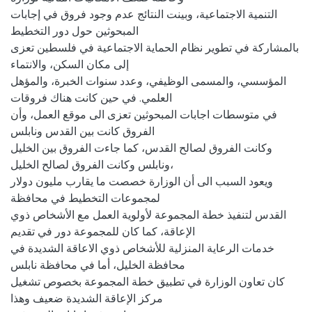
التنمیة الاجتماعیة، وبینت النتائج عدم وجود فروق في إجابات
المبحوثین حول دور التخطیط
بالمشاركة في تطویر نظام الحمایة الاجتماعیة في فلسطین تعزى
إلى مكان السكن، والانتماء
المؤسسي، والمسمى الوظیفي، وعدد سنوات الخبرة، والمؤهل
العلمي. في حین كانت هناك فروقات
في متوسطات اجابات المبحوثین تعزى الى موقع العمل، وأن
الفروق كانت بین القدس ونابلس
وكانت الفروق لصالح القدس، كما جاءت الفروق بین الخلیل
ونابلس وكانت الفروق لصالح الخلیل،
ویعود السبب الى أن الوزارة خصصت ما یقارب ملیون دولار
لمجموعات التخطیط في محافظة
القدس لتنفیذ خطة المجموعة لأولویة العمل مع الأشخاص ذوي
الإعاقة، كما كان للمجموعة دور في تقدیم
خدمات الرعایة المنزلیة للأشخاص ذوي الاعاقة الشدیدة في
محافظة الخلیل، أما في محافظة نابلس
كان تعاون الوزارة في تطبیق خطة المجموعة بخصوص تشغیل
مركز الإعاقة الشدیدة ضعیف وهذا