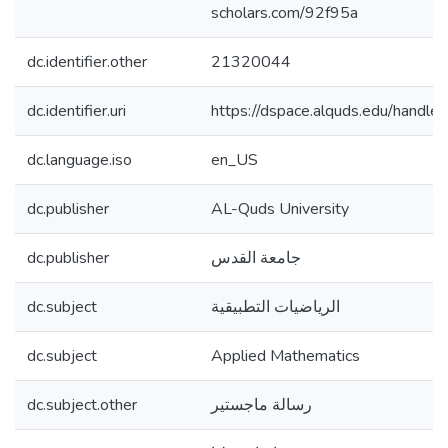
scholars.com/92f95a
dc.identifier.other
21320044
dc.identifier.uri
https://dspace.alquds.edu/hand
dc.language.iso
en_US
dc.publisher
AL-Quds University
dc.publisher
جامعة القدس
dc.subject
الرياضيات التطبيقية
dc.subject
Applied Mathematics
dc.subject.other
رسالة ماجستير