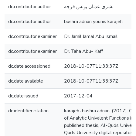
dc.contributor.author
بشرى عدنان يونس قرجه
dc.contributor.author
bushra adnan younis karajeh
dc.contributor.examiner
Dr. Jamil Jamal Abu Ismail
dc.contributor.examiner
Dr. Taha Abu- Kaff
dc.date.accessioned
2018-10-07T11:33:37Z
dc.date.available
2018-10-07T11:33:37Z
dc.date.issued
2017-12-04
dc.identifier.citation
karajeh، bushra adnan. (2017). C
of Analytic Univalent Functions in
published thesis, Al-Quds Universi
Quds University digital repository 