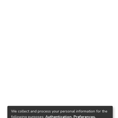
We collect and process your personal information for the
following purposes:
Authentication, Preferences,