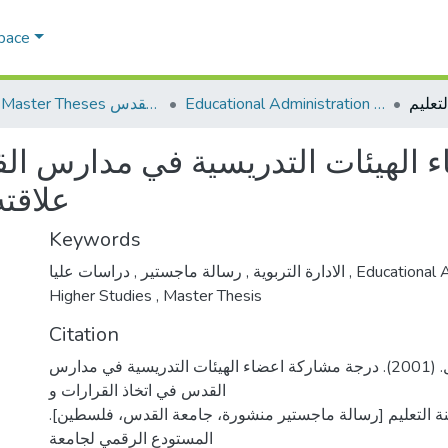
Space
Educational Administration الادارة التربوية
AQU Master Theses الرسائل الجامعية الخاصة بجامعة القدس
 الهيئات التدريسية في مدارس الق
علاقته
Keywords
,
رسالة ماجستير
,
الادارة التربوية
دراسات عليا
,
Educational 
Higher Studies
,
Master Thesis
Citation
الأشهب، عائدة كامل. (2001). درجة مشاركة اعضاء الهيئات التدريسية في مدارس
القدس في اتخاذ القرارات و
لمهنة التعليم [رسالة ماجستير منشورة، جامعة القدس، فلسطين
المستودع الرقمي لجامعة