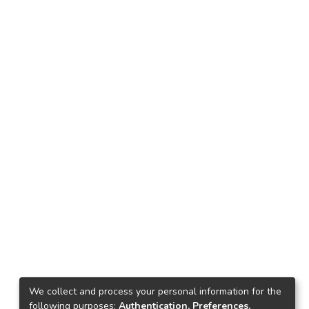
We collect and process your personal information for the
following purposes:
Authentication, Preferences,