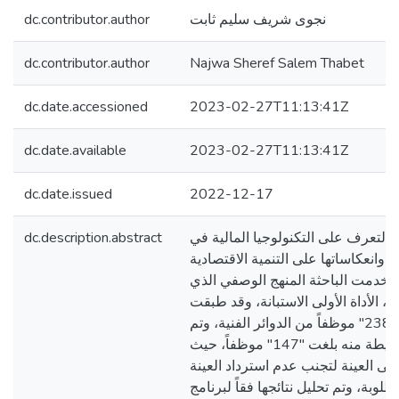
dc.contributor.author
نجوى شريف سليم ثابت
dc.contributor.author
Najwa Sheref Salem Thabet
dc.date.accessioned
2023-02-27T11:13:41Z
dc.date.available
2023-02-27T11:13:41Z
dc.date.issued
2022-12-17
dc.description.abstract
التعرف على التكنولوجيا المالية في
وانعكاساتها على التنمية الاقتصادية
ستخدمت الباحثة المنهج الوصفي الذي
، الأداة الأولى الاستبانة، وقد طبقت
على مجتمع بلغ عدده "238" موظفاً من الدوائر الفنية، وتم
أخذ عينة عشوائية بسيطة منه بلغت "147" موظفاً، حيث
ستبانة على العينة لتجنب عدم استرداد العينة
المطلوبة، وتم تحليل نتائجها فقاً لبرنامج (SPSS V.25)،