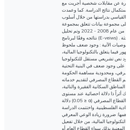
ت عبارة عن مقابلات شخصية أجريت مع
10 استكمال نتائج الدراسة. كما وعمدت
ج القياسي بدراستها من خلال أسلوب
على مجموعة بيانات تتعلق بمجموعة
أدوات التكنولوجيا المالية من عام 2008 - 2022 وتم تحليل
نتائجه وفقًا لبرنامج (E-veiws) . وقد خلصت الباحثة
التوصيات الآتية : وجود ضعف ملحوظ
هور فيما يتعلق بالتكنولوجيا المالية
وجود نص تشريعي مستقل للتكنولوجيا
تائج على وجود ضعف في البنية التحتية
لمصرفي، ومحدودية مساهمة الحكومة
 دعم القطاع المصرفي لتقديم خدماته
ع المناطق السكانية الفقيرة والنائية
اك أثراً ذا دلالة احصائية عند مستوى
دلالة (0.05 ≥ α) لعدد بطاقات الائتمان في القطاع المصرفي
تصادية الفلسطينية. واختتمت الدراسة
أهمها: ضرورة زيادة الوعي المعرفي
التكنولوجيا المالية، من خلال تفعيل
 المعنية بذلك سواء القطاع العام أو