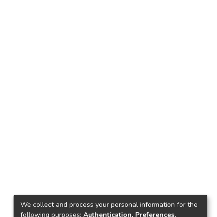
We collect and process your personal information for the
following purposes:
Authentication, Preferences,