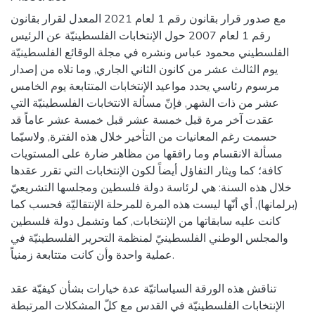
مع صدور قرار بقانون رقم 1 لعام 2021 المعدل لقرار بقانون
رقم 1 لعام 2007 حول الإنتخابات الفلسطينيّة عن الرئيس
الفلسطيني محمود عباس ونشره في مجلة الوقائع الفلسطينيّة
يوم الثالث عشر من كانون الثاني الجاري, وما تلاه من إصدار
مرسوم رئاسي يحدد مواعيد الإنتخابات المتتابعة يوم الخامس
عشر من ذات الشهر, فإنّ مسألة الانتخابات الفلسطينيّة التي
عقدت آخر مرة قبل خمسة عشر قبل خمسة عشر عاماً قد
حسمت رغم المعانيات من التأخير خلال هذه الفترة, ولاسيّما
مسألة الانقسام وما رافقها من مظاهر ضارة على المستويات
كافة؛ كما ويثار التفاؤل أيضاً لكون الإنتخابات التي تقرر عقدها
خلال هذه السنة: هي لرئاسة دولة فلسطين ومجلسها التشريعيّ
(برلمانها), أي أنّها ليست هذه المرة للمرحلة الإنتقاليّة فحسب كما
كانت عليه سابقاتها من الإنتخابات, كما وتشمل دولة فلسطين
والمجلس الوطني الفلسطينيّ لمنظمة التحرير الفلسطينيّة في
عملية واحدة وأن كانت متتابعة زمنياً.
تناقش هذه الورقة السياساتيّة عدة خيارات بشأن كيفيّة عقد
الإنتخابات الفلسطينيّة في القدس مع كلّ المشكلات المرتبطة