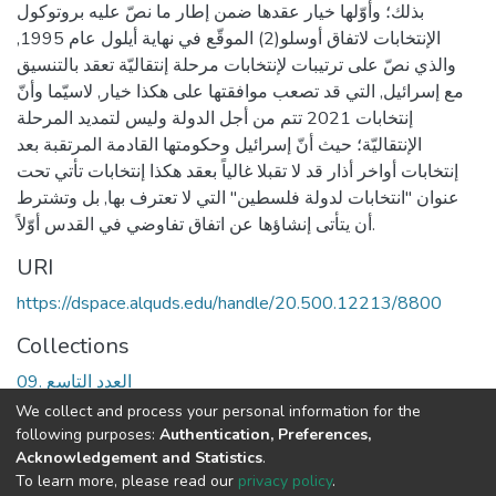
بذلك؛ وأوّلها خيار عقدها ضمن إطار ما نصّ عليه بروتوكول
الإنتخابات لاتفاق أوسلو(2) الموقّع في نهاية أيلول عام 1995,
والذي نصّ على ترتيبات لإنتخابات مرحلة إنتقاليّة تعقد بالتنسيق
مع إسرائيل, التي قد تصعب موافقتها على هكذا خيار, لاسيّما وأنّ
إنتخابات 2021 تتم من أجل الدولة وليس لتمديد المرحلة
الإنتقاليّة؛ حيث أنّ إسرائيل وحكومتها القادمة المرتقبة بعد
إنتخابات أواخر أذار قد لا تقبلا غالياً بعقد هكذا إنتخابات تأتي تحت
عنوان "انتخابات لدولة فلسطين" التي لا تعترف بها, بل وتشترط
أن يتأتى إنشاؤها عن اتفاق تفاوضي في القدس أوّلاً.
URI
https://dspace.alquds.edu/handle/20.500.12213/8800
Collections
09. العدد التاسع
We collect and process your personal information for the
Full item page
following purposes:
Authentication, Preferences,
Acknowledgement and Statistics
.
To learn more, please read our
privacy policy
.