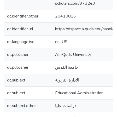
scholars.com/9732e3
dc.identifier.other
20410016
dc.identifier.uri
https://dspace.alquds.edu/hand
dc.language.iso
en_US
dc.publisher
AL-Quds University
dc.publisher
جامعة القدس
dc.subject
الادارة التربوية
dc.subject
Educational Administration
dc.subject.other
دراسات عليا