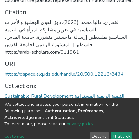
culture on the political representation of Palestinian women.
Citation
الغفاري، داليا محمد. (2023). دورُ القوى الوطنيةِ والأحزابِ
السياسيةِ في تعزيزِ مشاركةِ المرأةِ في التنميةِ
السياسيةِ بفلسطين [رسالة ماجستير منشورة، جامعة القدس،
فلسطين]. المستودع الرقمي لجامعة القدس.
https://arab-scholars.com/011981
URI
https://dspace.alquds.edu/handle/20.500.12213/8434
Collections
Sustainable Rural Development التنمية الريفية المستدامة
We collect and process your personal information for the
Full item page
following purposes:
Authentication, Preferences,
Acknowledgement and Statistics
.
To learn more, please read our
privacy policy
.
Al-Quds University
copyright © 2002-2026
SKITCE
Cookie
Privacy
End User
Send
Customize
Decline
That's ok