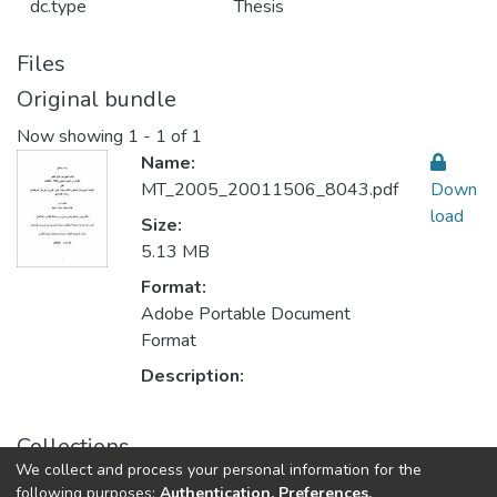
dc.type
Thesis
Files
Original bundle
Now showing
1 - 1 of 1
Name:
MT_2005_20011506_8043.pdf
Down
load
Size:
5.13 MB
Format:
Adobe Portable Document
Format
Description:
Collections
We collect and process your personal information for the
Contemporary Islamic Studies الدراسات الإسلامية المعاصرة
following purposes:
Authentication, Preferences,