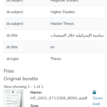
dc.subject
Regional Studies
dc.subject
Higher Studies
dc.subject
Master Thesis
dc.title
لسياسية الإسرائيلية خلال التسعينات
dc.title
no
dc.type
Thesis
Files
Original bundle
Now showing
1 - 1 of 1
Name:
MT_2001_9711058_8090_a.pdf
Down
load
Size: