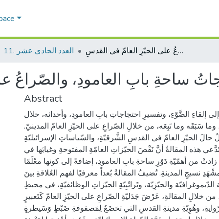
Space
إحتجاجاتُ ساحةِ بابِ العامودِ، والصّراعُ على الحيّزِ العامّ في القدسِ
11. العدد الحادي عشر
تُ ساحةِ بابِ العامودِ، والصّراعُ عل
Abstract
إلى إلقاءِ الضَّوْءِ، وتفسيرِ احتجاجاتِ بابِ العامودِ، وأحداثه، خلال
ان 2021م، وما سَبَقَه وما تَبِعَه، من خلالِ الصّراعِ على الحيّزِ العامّ المدينيّ.
ُ حالَ الحيّزِ العامّ في القدسِ الشَّرقيّةِ، والسّياساتِ الإسرائيليّةِ
دَّعي هذه المقالةُ أنَّ نَقْصَ الحيّزاتِ العامّةِ المفتوحةِ وغيابَها في
تْ من أهمّيّةِ دَوْرِ ساحةِ بابِ العامودِ، إضافةً إلى كونها معْلَمًا
شْهَدِ نسيجِ المدينةِ. تُضيفُ المقالةُ بُعداً معرفيًا لفهم العُلاقةِ بينَ
ة الدّيموغرافيّة والحيّزِيّة، وتَراتُبِيّةِ الحيّزاتِ الوظائفيّةِ، في محيطِ
من خلالِ المقالةِ، عَرْضَ جَدَليّةِ الصّراعِ على الحيّزِ العامّ كَتَعبيرٍ
ايةِ، وهُوِيّةِ مدينةِ القدسِ التي تخضَعُ لِمَصفوفةِ ضَبْطٍ وَسَيطرةٍ