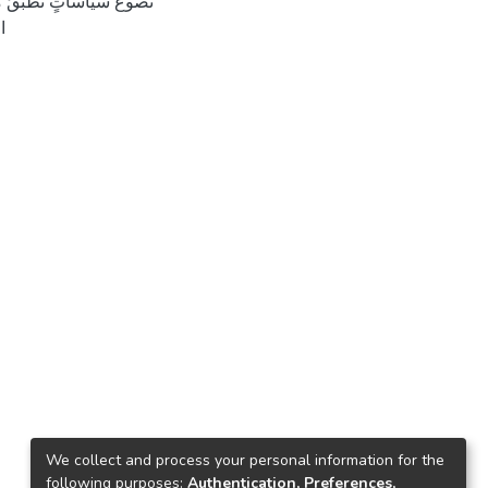
تَصوغُ سياساتٍ تُطبَّقُ من 
ا
We collect and process your personal information for the
following purposes:
Authentication, Preferences,