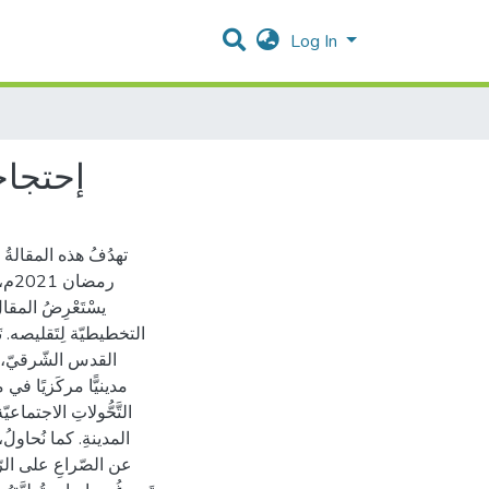
Log In
إحتجاجا
تهدُفُ هذه المقالةُ 
رمض
يسْتَعْرِضُ المقال
التخطيطيّة لِتَقليصه. تَ
القدس الشّرقيّ، زاد
مدينيًّا مركَزيًا في م
التَّحُّولاتِ الاجتماعيّ
المدينةِ. كما نُحاولُ، 
عن الصّراعِ على الرّو