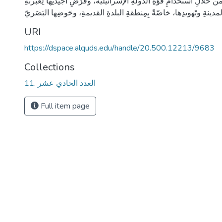
خلالِ استخدامِ قوَّةِ الدّولةِ الإسرائيليّة، وفَرْضِ أجْنِدتِها لِعَبْرنةِ
لمدينةِ وتَهويدِها، خاصّةً بِمِنطقةِ البلدةِ القديمةِ، وحَوضِها البَصَريّ
URI
https://dspace.alquds.edu/handle/20.500.12213/9683
Collections
11. العدد الحادي عشر
Full item page