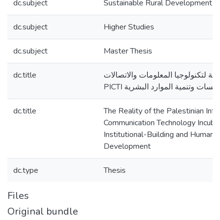
dc.subject
Sustainable Rural Development
dc.subject
Higher Studies
dc.subject
Master Thesis
dc.title
ية لتكنولوجيا المعلومات والاتصالات
PICTI سات وتنمية الموارد البشرية
dc.title
The Reality of the Palestinian Inf
Communication Technology Incubato
Institutional-Building and Human
Development
dc.type
Thesis
Files
Original bundle