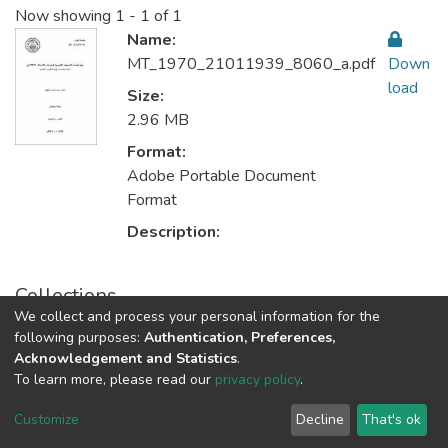
Now showing
1 - 1 of 1
Name:
MT_1970_21011939_8060_a.pdf
Down
load
Size:
2.96 MB
Format:
Adobe Portable Document
Format
Description:
Collections
We collect and process your personal information for the
Sustainable Rural Development التنمية الريفية المستدامة
following purposes:
Authentication, Preferences,
Acknowledgement and Statistics
.
To learn more, please read our
privacy policy
.
Al-Quds University
copyright © 2002-2026
SKITCE
Cookie
Privacy
End User
Send
Customize
Decline
That's ok
settings
policy
Agreement
Feedback