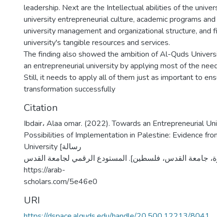
leadership. Next are the Intellectual abilities of the unive
university entrepreneurial culture, academic programs and 
university management and organizational structure, and fi
university's tangible resources and services.
The finding also showed the ambition of Al-Quds Universi
an entrepreneurial university by applying most of the ne
Still, it needs to apply all of them just as important to ens
transformation successfully
Citation
Ibdair، Alaa omar. (2022). Towards an Entrepreneurial Un
Possibilities of Implementation in Palestine: Evidence f
University [رسالة
ة، جامعة القدس، فلسطين]. المستودع الرقمي لجامعة القدس
https://arab-
scholars.com/5e46e0
URI
https://dspace.alquds.edu/handle/20.500.12213/8041