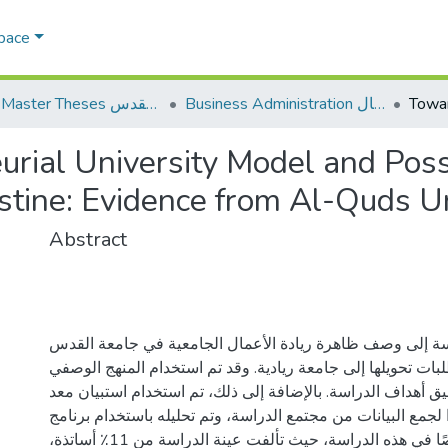
Space
Business Administration إدارة الاعمال
AQU Master Theses الرسائل الجامعية الخاصة بجامعة القدس
ial University Model and Possib
stine: Evidence from Al-Quds Un
Abstract
ة إلى وصف ظاهرة ريادة الأعمال الجامعية في جامعة القدس
بات تحويلها إلى جامعة ريادية. وقد تم استخدام المنهج الوصفي
ق أهداف الدراسة. بالإضافة إلى ذلك، تم استخدام استبيان معد
جيدًا لجمع البيانات من مجتمع الدراسة، وتم تحليله باستخدام برنامج SPSS
شارك 159 شخصًا في هذه الدراسة، حيث تألفت عينة الدراسة من 11٪ أساتذة،