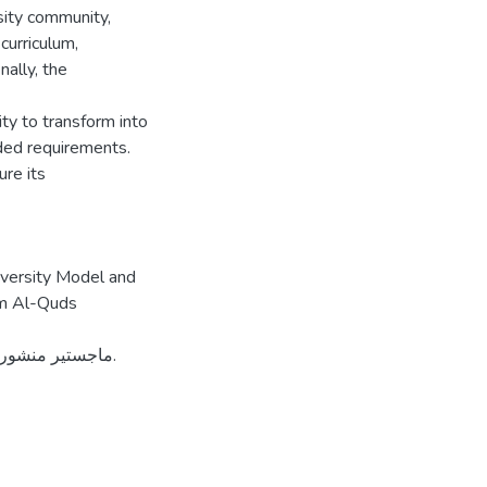
rsity community,
curriculum,
nally, the
ty to transform into
eded requirements.
ure its
iversity Model and
rom Al-Quds
ماجستير منشور.