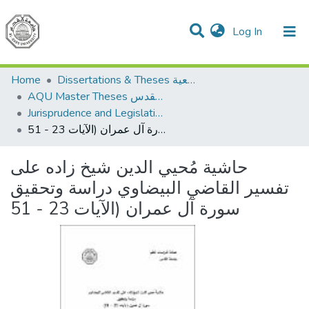
(current)
Log In
Communities & Collections
All of DSpace
Home
Dissertations & Theses الرسائل الجامعية
AQU Master Theses الرسائل الجامعية الخاصة بجامعة القدس
Jurisprudence and Legislation الفقه والتشريع
حاشية مُحيي الدين شيخ زاده على تفسير القاضي البيضاوي دراسة وتحقيق سورة آل عمران (الآيات 23 - 51
حاشية مُحيي الدين شيخ زاده على
تفسير القاضي البيضاوي دراسة وتحقيق
سورة آل عمران (الآيات 23 - 51