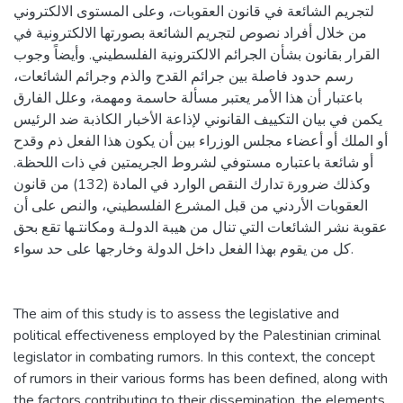
لتجريم الشائعة في قانون العقوبات، وعلى المستوى الالكتروني
من خلال أفراد نصوص لتجريم الشائعة بصورتها الالكترونية في
القرار بقانون بشأن الجرائم الالكترونية الفلسطيني. وأيضاً وجوب
رسم حدود فاصلة بين جرائم القدح والذم وجرائم الشائعات،
باعتبار أن هذا الأمر يعتبر مسألة حاسمة ومهمة، وعلل الفارق
يكمن في بيان التكييف القانوني لإذاعة الأخبار الكاذبة ضد الرئيس
أو الملك أو أعضاء مجلس الوزراء بين أن يكون هذا الفعل ذم وقدح
أو شائعة باعتباره مستوفي لشروط الجريمتين في ذات اللحظة.
وكذلك ضرورة تدارك النقص الوارد في المادة (132) من قانون
العقوبات الأردني من قبل المشرع الفلسطيني، والنص على أن
عقوبة نشر الشائعات التي تنال من هيبة الدولـة ومكانتـها تقع بحق
كل من يقوم بهذا الفعل داخل الدولة وخارجها على حد سواء.
The aim of this study is to assess the legislative and
political effectiveness employed by the Palestinian criminal
legislator in combating rumors. In this context, the concept
of rumors in their various forms has been defined, along with
the factors contributing to their dissemination, the elements