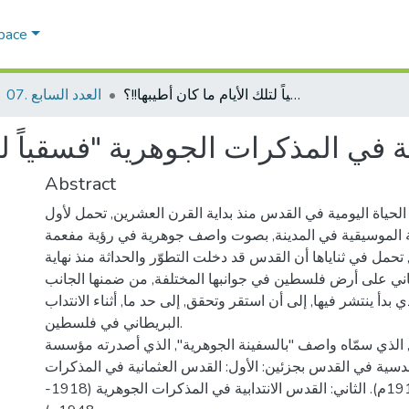
Space
القدس الموسيقية في المذكرات الجوهرية "فسقياً لتلك الأيام ما كان أطيبها!!؟
07. العدد السابع
في المذكرات الجوهرية "فسقياً لتلك
Abstract
لحياة اليومية في القدس منذ بداية القرن العشرين, تحمل لأول
ضة الموسيقية في المدينة, بصوت واصف جوهرية في رؤية مفعمة
 تحمل في ثناياها أن القدس قد دخلت التطوّر والحداثة منذ نهاية
اني على أرض فلسطين في جوانبها المختلفة, من ضمنها الجانب
بدأ ينتشر فيها, إلى أن استقر وتحقق, إلى حد ما, أثناء الانتداب
البريطاني في فلسطين.
, الذي سمّاه واصف "بالسفينة الجوهرية", الذي أصدرته مؤسسة
دسية في القدس بجزئين: الأول: القدس العثمانية في المذكرات
الجوهرية (1904-1917م). الثاني: القدس الانتدابية في المذكرات الجوهرية (1918-