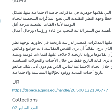
1948م)
التي يقدّمها جوهرية في مذكراته, خاصة الاجتماعية منها, تشكل
ت خطأ وجهة النظر التقليدية التي تضع المذكّرات الشخصية للحياة
ا
اليومية لأبناء الفئات الشعبية بدرجة أقل
أهمية من السير الذاتية للنخب من قادة ورؤساء ورجال أعمال.
لتها المذكرات, كمصدر لدراسة تاريخية في تجاوزها لوجهة نظر
الذي درج, انتقائياً, أن يرى القدس المقدّسة, ذات جوامع وكنائس
يقدّموها برواية تاريخية لا خلاف عليها, انتماءات قومية ودينية
 ترى كتابة التاريخ فقط من خلال الأحداث والتحولات السياسية
 خلال الحياة الاجتماعية للناس, الذين هم دون أدنى شك, صانعو
تاريخ أحداث المدينة ووقود تحوّلاتها السياسية والاجتماعية.
URI
https://dspace.alquds.edu/handle/20.500.12213/8777
Collections
07. العدد السابع