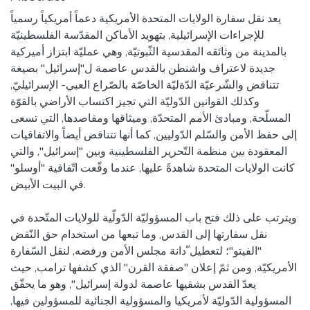
يعد نقل سفارة الولايات المتحدة الأمريكية دعماً أمريكياً رسمياً
للإجراءات الإسرائيلية, بتهويد الأماكن المقدّسة الفلسطينيّة
بالمدينة من وثائقه المقدسية الثّبوتيّة, وهي عمليّة ابتزاز أميركية
جديدة لاعتراف واشنطن بالقدس عاصمة ل"إسرائيل" بصيغة
تتناقض والشّرعيّة الدّةليّة الخاصّة بالصّراع العبي- الإسرائيليّ,
وكذلك القوانين الدّوليّة التي تجيز اكتساب الأراضي بالقوّة
المسلّحة, ومبادئ الأمم المتحدّة, وميثاقها ومقاصدها, التي تسعى
إلى حفظ الأمن والسّلم الدّوليين, كما أنها تتناقض أيضاً والاتفاقيات
المعقودة بين منظمة التّحرير الفلسطينية وبين "إسرائيل", والتي
كانت الولايات المتحدة شاهدةً عليها, عندما وقّعت اتّفاقية "أوسلو"
في البيت الأبيض.
ويترتب على ذلك فتح باب المسؤوليّة الدّولّية للولايات المتّحدة في
نقل سفارتها إلى القدس, وما تبعها من استخدام حق النّقض
"الفيتو"؛ لتعطيل ّدانة مجلس الأمن ورفضه, لنقل السّفارة
الأمريكيّة, ومن ثمّ إعلان "صفقة القرن" الذي كشفها ترامب, حيث
يعدّ القدس بشقيها عاصمة لدولة إسرائيل", وهو ما يحقّق
المسؤولية الدّوليّة لأمريكيا والمسؤولية الجنائية للمسؤولين فيها,