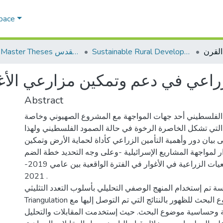
Space
Sustainable Rural Development التنمية الريفية المستدامة
AQU Master Theses الرسائل الجامعية الخاصة بجامعة القدس
لزراعي في دعم وتمكين مزارعي الأ
Abstract
 الفلسطيني أحد جهات المواجهة مع المشروع الصهيوني وخاصة
التي تشكل الخاصرة الرخوة في حالة الصمود الفلسطيني ولهذا
 بيان دور وأهمية التأمين الزراعي كأداة لحماية الأرض وتمكين
ر لمواجهة المشاريع الإسرائيلية -وعلى وجه التحديد خطة الضم
-من وجهة نظر الجمعيات الزراعية في الأغوار في الفترة الواقعية بين عامي 2019-
2021 .
ة تم إستخدام المنهج الوصفي التحليلي بأسلوب التعدد التثليثي
Triangulation في دراسة موضوع البحث للظهور بالنتائج التي تم التوصل إليها مع
 وحساسية موضوع البحث. حيث إستخدمت المقابلات والتحليل