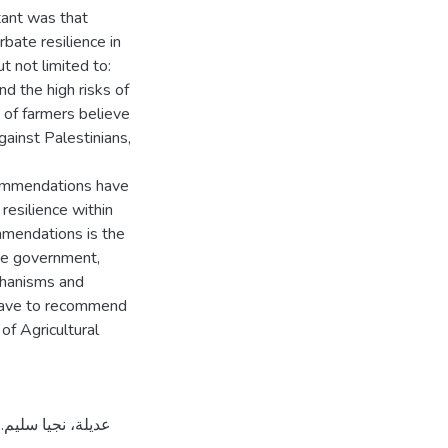
tant was that
rbate resilience in
ut not limited to:
and the high risks of
 of farmers believe
gainst Palestinians,
commendations have
resilience within
mmendations is the
he government,
chanisms and
 have to recommend
of Agricultural