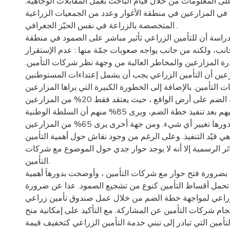
لى المعلومات من خلال قيام الباحث بعمل المقابلات الوجاهية
في المزارعين في منطقة الأغوار وعدد من الجمعيات الزراعية
المتخصصة بالزراعة في نفس الحيّز الجغرافي .
دراسة أن للتأمين الزراعي تأثير مباشر على الصمود في منطقة
انب، ولكنه من جانب يواجه صعوبات جمّة منها : عدم الإستقرار
ة المزارعين والمخاطر العالية من وجهة نظر شركات التأمين
لمزارعين أن التأمين الزراعي يجب أن يشمل إعتداءات المستوطنين
ات التأمين. بالإضافة إلى الخطورة الكبيرة التي يراها المزارعين
في حال تنفيذ خطة الضم على أرض الواقع ، حيث يعتقد فقط 20% من المزارعين
أنهم باقون في أراضيهم بعد تنفيذ خطة الضم، ويرى 85% منهم أن السلطة الوطنية
الفلسطينية ليس بمقدورها تغيير أي شيء. ومن جهة أخرى يرى 65% من المزارعين
 قيّد التنفيذ. وعلى الرغم من وجود نقاش حول أهمية التأمين
ئر الرسمية إلا أنه لا يوجد حوار جدي حول الموضوع مع شركات
التأمين.
ضرورة فتح حوار مع شركات التأمين ، وأوضحت بدورهاَ أهمية
حمل أقساط التأمين كنوع من تشجيع الصمود. عدا عن ضرورة
الزراعي لمواجهة خطة الضم من خلال عمل صندوق تأمين زراعي
م شركات التأمين عن المشاركة. مع التأكيد على إمكانية منح
أمين التي تبادر إلى تبني خدمة التأمين الزراعي كتخفيف قيمة