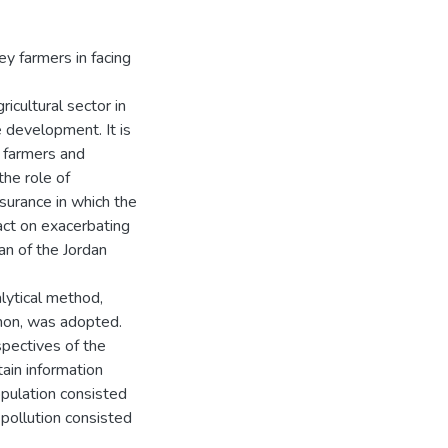
ey farmers in facing
icultural sector in
e development. It is
s farmers and
the role of
nsurance in which the
act on exacerbating
an of the Jordan
alytical method,
non, was adopted.
spectives of the
tain information
opulation consisted
 pollution consisted