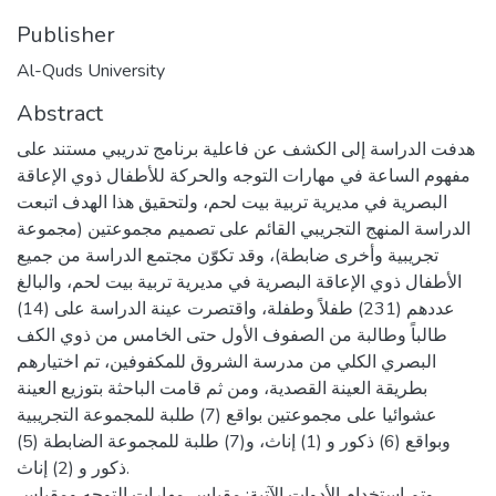
Publisher
Al-Quds University
Abstract
هدفت الدراسة إلى الكشف عن فاعلية برنامج تدريبي مستند على
مفهوم الساعة في مهارات التوجه والحركة للأطفال ذوي الإعاقة
البصرية في مديرية تربية بيت لحم، ولتحقيق هذا الهدف اتبعت
الدراسة المنهج التجريبي القائم على تصميم مجموعتين (مجموعة
تجريبية وأخرى ضابطة)، وقد تكوّن مجتمع الدراسة من جميع
الأطفال ذوي الإعاقة البصرية في مديرية تربية بيت لحم، والبالغ
عددهم (231) طفلاً وطفلة، واقتصرت عينة الدراسة على (14)
طالباً وطالبة من الصفوف الأول حتى الخامس من ذوي الكف
البصري الكلي من مدرسة الشروق للمكفوفين، تم اختيارهم
بطريقة العينة القصدية، ومن ثم قامت الباحثة بتوزيع العينة
عشوائيا على مجموعتين بواقع (7) طلبة للمجموعة التجريبية
وبواقع (6) ذكور و (1) إناث، و(7) طلبة للمجموعة الضابطة (5)
ذكور و (2) إناث.
وتم استخدام الأدوات الآتية: مقياس مهارات التوجه ومقياس