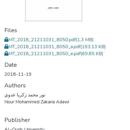
Files
MT_2018_21211031_8050.pdf
(1.3 MB)
MT_2018_21211031_8050_a.pdf
(193.13 KB)
MT_2018_21211031_8050_e.pdf
(69.85 KB)
Date
2018-11-19
Authors
نور محمد زكريا عدوي
Nour Mohammed Zakaria Adawi
Publisher
AL-Quds University