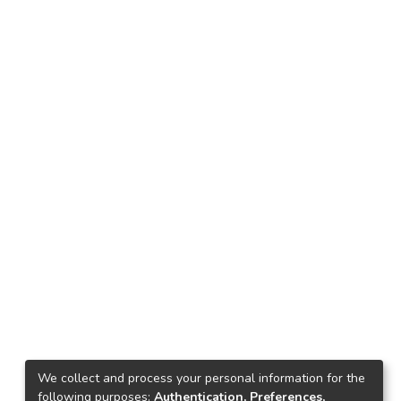
We collect and process your personal information for the
following purposes:
Authentication, Preferences,