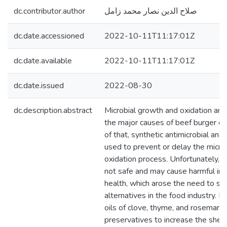
dc.contributor.author
صلاح الدين نصار محمد زامل
dc.date.accessioned
2022-10-11T11:17:01Z
dc.date.available
2022-10-11T11:17:01Z
dc.date.issued
2022-08-30
dc.description.abstract
Microbial growth and oxidation are
the major causes of beef burger de
of that, synthetic antimicrobial and
used to prevent or delay the micro
oxidation process. Unfortunately, 
not safe and may cause harmful i
health, which arose the need to sea
alternatives in the food industry. In
oils of clove, thyme, and rosemary 
preservatives to increase the shelf 