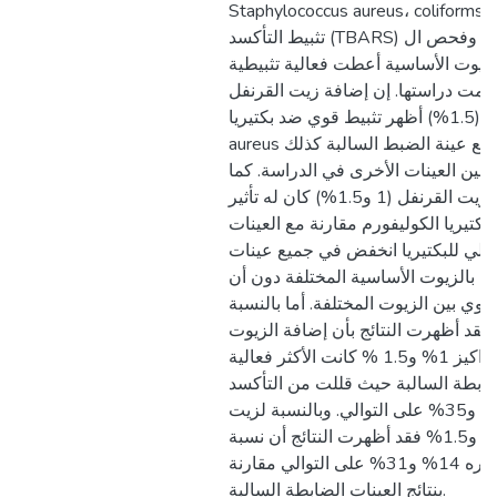
Staphylococcus aureus، coliforms كذلك تم اجراء فحص
تثبيط التأكسد (TBARS) وفحص ال pH. أظهرت نتائج
لزيوت الأساسية أعطت فعالية تثبيطية
 تمت دراستها. إن إضافة زيت القرنفل
بتركيز (1.5%) أظهر تثبيط قوي ضد بكتيريا Staphylococcus
aureus بنسبة 54% مقارنة مع عينة الضبط السالبة كذلك
وبين العينات الأخرى في الدراسة. كما
وأظهرت الدراسة بأن زيت القرنفل (1 و1.5%) كان له تأثير
كتيريا الكوليفورم مقارنة مع العينات
لكلي للبكتيريا انخفض في جميع عينات
جة بالزيوت الأساسية المختلفة دون أن
وي بين الزيوت المختلفة. أما بالنسبة
 فقد أظهرت النتائج بأن إضافة الزيوت
الأساسية للقرنفل بالتراكيز 1% و1.5 % كانت الأكثر فعالية
لضابطة السالبة حيث قللت من التأكسد
بنسبة تصل إلى 24% و35% على التوالي. وبالنسبة لزيت
الزعتر عند التراكيز 1% و1.5% فقد أظهرت النتائج أن نسبة
التأكسد قلت بما مقداره 14% و31% على التوالي مقارنة
بنتائج العينات الضابطة السالبة.