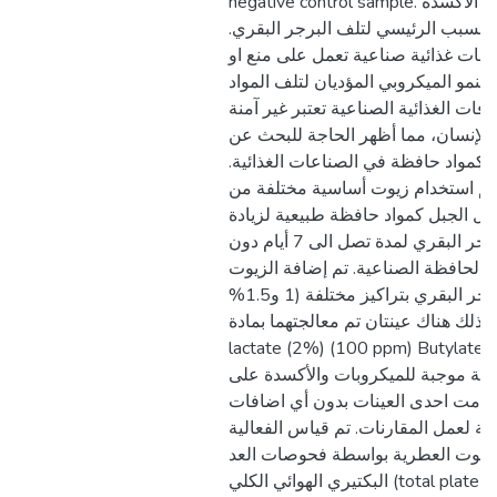
negative control sample. الملخص يعتبر كل من الأكسدة
 المسبب الرئيسي لتلف البرجر البقري
افات غذائية صناعية تعمل على منع او
النمو الميكروبي المؤديان لتلف المواد
افات الغذائية الصناعية تعتبر غير آمنة
الإنسان، مما أظهر الحاجة للبحث عن
مل كمواد حافظة في الصناعات الغذائية
تم استخدام زيوت أساسية مختلفة من
ليل الجبل كمواد حافظة طبيعية لزيادة
مدة الصلاحية لمنتج البرجر البقري لمدة تصل الى 7 أيام دون
د الحافظة الصناعية. تم إضافة الزيوت
العطرية على منتج البرجر البقري بتراكيز مختلفة (1 و1.5%
ح/ ك)، كذلك هناك عينتان تم معالجتهما بمادة p
lactate (2%) (100 ppm) Butylated
طة موجبة للميكروبات والأكسدة على
تخدمت احدى العينات بدون أي اضافات
ة لعمل المقارنات. تم قياس الفعالية
 للزيوت العطرية بواسطة فحوصات العد
البكتيري الهوائي الكلي (total plate count)،